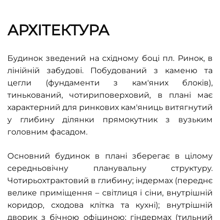
АРХІТЕКТУРА
Будинок зведений на східному боці пл. Ринок, в
лінійній забудові. Побудований з каменю та
цегли (фундаменти з кам'яних блоків),
тинькований, чотириповерховий, в плані має
характерний для ринкових кам'яниць витягнутий
у глибину ділянки прямокутник з вузьким
головним фасадом.
Основний будинок в плані зберегає в цілому
середньовічну планувальну структуру.
Чотирьохтрактовий в глибину; індермах (переднє
велике приміщення – світлиця і сіни, внутрішній
коридор, сходова клітка та кухні); внутрішній
дворик з бічною офіциною; гіндермах (тильний