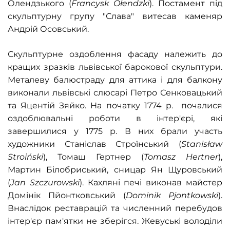
Олендзького (
Francysk Ołendzki
). Постамент під
скульптурну групу "Слава" витесав каменяр
Андрій Осовський.
Скульптурне оздоблення фасаду належить до
кращих зразків львівської барокової скульптури.
Металеву балюстраду для аттика і для балкону
виконали львівські слюсарі Петро Сенковацький
та Яцентій Зяйко. На початку 1774 р. почалися
оздоблювальні роботи в інтер'єрі, які
завершилися у 1775 р. В них брали участь
художники Станіслав Строїнський (
Stanisław
Stroiński
), Томаш Гертнер (
Tomasz Hertner
),
Мартин Білобриський, сницар Ян Щуровський
(
Jan Szczurowski
). Кахляні печі виконав майстер
Домінік Пйонтковський (
Dominik Pjontkowski
).
Внаслідок реставрацій та численний перебудов
інтер'єр пам'ятки не зберігся. Жевуські володіли