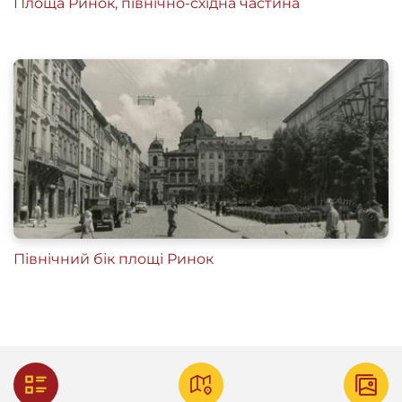
Площа Ринок, північно-східна частина
Північний бік площі Ринок