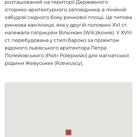
розташований на території Державного
історико-архітектурного заповідника, в лінійній
забудові східного боку ринкової площі. Це типова
ринкова кам'яниця, яка у другій половині ХVІ ст.
належала патриціям Вільчкам (Wilczkowie). У ХVІІІ
ст. перебудована у стилі бароко за проектом
відомого львівського архітектора Петра
Полейовського (Piotr Polejowski) для магнатської
родини Жевуських (Rzewuscy).