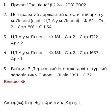
Проект "Галіціана" (І. Жук), 2001-2002.
Центральний державний історичний архів у
м. Львові (далі – ЦДІА у м. Львові). – Ф. 52. – Оп.
2. – Спр. 801. – С. 1-34.
ЦДІА у м. Львові. – Ф. 181. – Оп. 2. – Спр. 1722. –
Арк. 2.
ЦДІА у м. Львові. – Ф. 181. – Оп. 2. – Спр. 1637. –
Арк. 1.
Вуйцик В. Державний історико-архітектурний
заповідник у Львові. – Львів, 1991. – С. 32.
Більше
Вуйцик В. С., Липка Р. М. Зустріч зі Львовом.
Львів: Каменяр, 1987. – С. 48.
Вуйцик В. С. З історії львівських кам'яниць.
Автор(ка):
Ігор Жук, Христина Харчук
Ринок, 3 // Вісник інституту