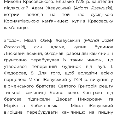
Миколи Красовського. Близько 1725 р. каштелян
підляський Адам Жевуський (
Adam Rzewuski
),
котрий володів на той час сусідньою
Корняктівською кам'яницею, купив Красовську
кам'яницю.
Згодом, Міхал Юзеф Жевуський (
Michał Józef
Rzewuski
), син Адама, купив будинок
Лискевичівський, об'єднав разом дві кам'яниці і
ґрунтовно перебудував їх таким чином, що
утворився теперішній будинок від вул. І.
Федорова, 8. Для того, щоб володіти всією
парцелею Міхал Жевуський у 1729 р. викупив у
вірменського братства Святого Григорія решту
тильної кам'яниці Криве коло. Контракт від
братсва підписали Деодат Никорович та
Маріянна Кобачевська. Міхал Жевуський
вирішив перебудувати кам'яницю на пишну