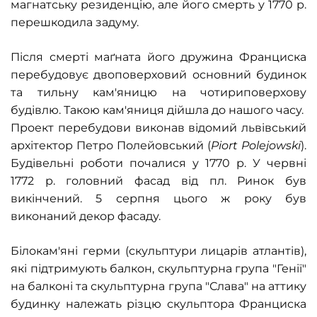
магнатську резиденцію, але його смерть у 1770 р.
перешкодила задуму.
Після смерті маґната його дружина Франциска
перебудовує двоповерховий основний будинок
та тильну кам'яницю на чотириповерхову
будівлю. Такою кам'яниця дійшла до нашого часу.
Проект перебудови виконав відомий львівський
архітектор Петро Полейовський (
Piort Polejowski
).
Будівельні роботи почалися у 1770 р. У червні
1772 р. головний фасад від пл. Ринок був
викінчений. 5 серпня цього ж року був
виконаний декор фасаду.
Білокам'яні герми (скульптури лицарів атлантів),
які підтримують балкон, скульптурна група "Генії"
на балконі та скульптурна група "Слава" на аттику
будинку належать різцю скульптора Франциска