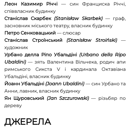
Леон Казимир Річчі
— син Франциска Річчі,
співвласник будинку
Станіслав Скарбек
(
Stanisław Skarbek
)
— граф,
засновник міського театру, власник будинку
Петро Сенковацький
— слюсар
Станіслав Строїнський
(
Stanisław Stroiński
)
—
художник
Урбано делла Ріпo Убальдіні
(
Urbano della Ripo
Ubaldini
)
— зять Валентина Вільчека, родич апи
римського Сикста V і кардинала Октавіана
Убальдіні, власник будинку
Йоанн Убальдіні
(
Joann Ubaldini
)
— син Урбано та
Анни, лавник, власник будинку
Ян Щуровський
(
Jan Szczurowski
)
— різьбяр по
дереву
ДЖЕРЕЛА