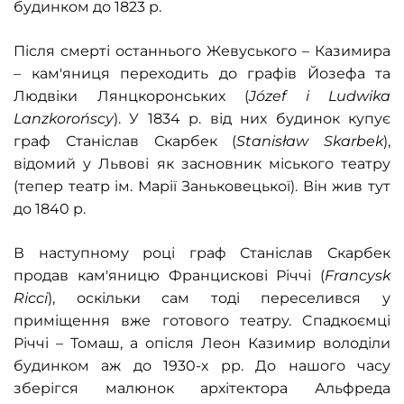
будинком до 1823 р.
Після смерті останнього Жевуського – Казимира
– кам'яниця переходить до графів Йозефа та
Людвіки Лянцкоронських (
Józef i Ludwika
Lanzkorońscy
). У 1834 р. від них будинок купує
граф Станіслав Скарбек (
Stanisław Skarbek
),
відомий у Львові як засновник міського театру
(тепер театр ім. Марії Заньковецької). Він жив тут
до 1840 р.
В наступному році граф Станіслав Скарбек
продав кам'яницю Францискові Річчі (
Francysk
Ricci
), оскільки сам тоді переселився у
приміщення вже готового театру. Cпадкоємці
Річчі – Томаш, а опісля Леон Казимир володіли
будинком аж до 1930-х рр. До нашого часу
зберігся малюнок архітектора Альфреда