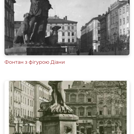
zwiedzających miasto. – Drugie wydanie
poprawione i uzupelnione. – Lwów: nakładem
autora. – 1937. – S. 84.
Skorowidz nowych i dawnych numerów
realności, nazw ulic i placów król. stół. miasta
Lwowa wedlug Rady meijskiej w r. 1871 z
urzędowych źródeł zestawiony. Lwów: nakładem
Фонтан з фігурою Діани
Karola Wilda. – 1872. – S. 206.
Skorowidz król. stół. miasta Lwowa z planem
miasta. – Lwów: staraniem i nakladem gminy. – Z
drukarni "Dziennika Polskiego" (Dr. Felixa
Wojnarowskiego) pod zarządem Fr. Kattnera. –
Lwow, 1899. – S. 183.
Wykaz domów na obszarze miasta Lwowa . – S.
66. // Księga adresowa Małopołski. – Lwów.
Stanisławów. Tarnopól. Rocznik 1935/1936.