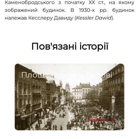
Каменобродського з початку ХХ ст., на якому
зображений будинок. В 1930-х рр. будинок
належав Кесслеру Давиду (
Kessler Dawid
).
Пов'язані історії
Площа Ринок у Львові
Перейти