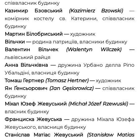
співвласник будинку
Казимир Бзовський
(
Kazimierz Bzowski
)
—
комірник костелу св. Катерини, співвласник
будинку
Мартин Білобриський
—
художник
Вільчки
—
родина патриціїв, власники будинку
Валентин Вільчек
(Walentyn Wilczek)
—
львівський райця
Анна Вільчківна
—
дружина Урбано делла Ріпo
Убальдіні,
власниця будинку
Томаш Гертнер
(
Tomasz Hertner
)
—
художник
Ян Ґенсьорович
(
Jan Gęsiorowicz
)
—
співвласник
будинку
Міхал Юзеф Жевуський
(
Michał Józef Rzewuski
)
—
власник будинку
Франциска Жевуська
—
дружина Міхала Юзефа
Жевуського, власниця будинку
Станіслав Матіас Жевуський
(
Stanisław Matias