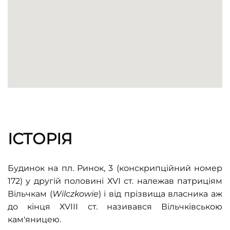
ІСТОРІЯ
Будинок на пл. Ринок, 3 (конскрипційний номер
172) у другій половині ХVІ ст. належав патриціям
Вільчкам (
Wilczkowie
) і від прізвища власника аж
до кінця ХVІІІ ст. називався Вільчківською
кам'яницею.