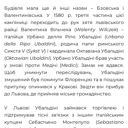
Будівля мала ще й інші назви – Бзовська і
Валентинівська. У 1580 р. третя частина цієї
кам'яниці переходить до рук зятя львівського
райці Валентина Вільчека (
Walenty Wilczek
) –
італійця Урбано делля Ріпo Убальдіні (
Urbano
della Ripo Ubaldini
), родича папи римського
Сикста V (
Sykst V
) і кардинала Октавіана Убальдіні
(
Oktawian Ubaldini
). Урбанo Убальдіні брав участь
у змові проти Медічі (
Medici
). Замах не вдався.
Щоб уникнути переслідувань, Убальдіні
змушений був покинути Флоренцію та в пошуках
притулку опинився у Кракові. Звідти він прибув
до Львова, де прийняв міське громадянство.
У Львові Убальдіні займався торгівлею і
підтримував тісні зв'язки з іншим італійським
купцем Себастьяно Монтелупо (
Sebastiano