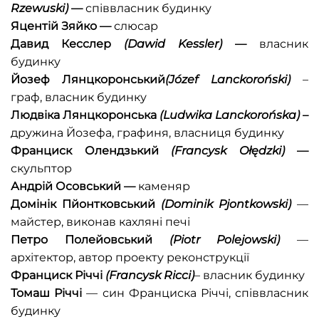
Rzewuski
)
—
співвласник будинку
Яцентій Зяйко
—
слюсар
Давид Кесслер
(
Dawid Kessler
)
—
власник
будинку
Йозеф Лянцкоронськи
й
(
Józe
f
Lan
c
korońs
ki
)
–
граф, власник будинку
Людвіка Лянцкоронська
(
Ludwika Lan
ck
orońs
ka
)
–
дружина Йозефа, графиня, власниця будинку
Франциск Олендзький
(
Francysk Oł
ę
dzki
)
—
скульптор
Андрій Осовський
—
каменяр
Домінік Пйонтковський
(Dominik Pjontkowski)
—
майстер, виконав кахляні печі
Петро Полейовський
(
Piot
r
Polejowski
)
—
архітектор, автор проекту реконструкції
Франциск Річчі
(
Francysk Ricci
)
–
власник будинку
Томаш Річчі
— син Франциска Річчі, співвласник
будинку