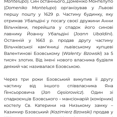
Montelupo
). Син останнього, Доменіко Монтелупо
(
Domeniko Montelupo
) організував у Львові
першу пошту у 1629 р. Частину будинку, яку
отримав Убальдіні у посагу своєї дружини Анни
Вільчківни, перейшла у спадок його синові
лавнику Йоанну Убальдіні (
Joann Ubaldini
).
Останній у 1663 р. продав другу частину
Вільчківської кам'яниці львівському купцеві
Валентинові Бзовському (
Walenty Bzowski
) за 5
тисяч злотих. Від імені нового власника будівля
деякий час називалася Бзовською.
Через три роки Бзовський викупив її другу
частину від іншого співвласника Яна
Ґенсьоровича (
Jan Gęsiorowicz
). Один зі
спадкоємців Бзовського – мансіонарій (комірник)
костелу Св. Катерини на Низькому замку –
Казимир Бзовський
(Kazimierz Bzowski)
продав у