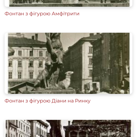
Фонтан з фігурою Амфітрити
Фонтан з фігурою Діани на Ринку