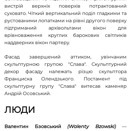
вистрій верхніх поверхів потрактований
суховато. Чіткий вертикальний поділ гладкими та
рустованими лопатками на рівні другого поверху
підтриманий архівольтами вікон для
врівноваження круглих барокових світликів
наддверних вікон партеру.
Фасад завершений аттиком, увінчаним
скульптурною групою "Слава". Скульптурний
декор фасаду належать різцю скульптора
Франциска Олендзького. Постамент під
скульптурну групу "Слава" витесав каменяр
Андрій Осовський.
ЛЮДИ
Валентин Бзовський
(
Walenty Bzowski
)
—