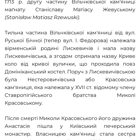
1713 р. другу частину Вільчківської кам'яниці
маґнату Станіславу Матіасу Жевуському
(Stanisław Matiasz Rzewuski)
.
Тильна частина Вільчківської кам'яниці від вул.
Руської Бічної (тепер вул. І. Федорова) належала
вірменській родині Лискевичів і мала назву
Лискевичівська, а згодом отримала назву Криве
коло від кривої вулички, що проходила повз
Домініканський костел. Поруч з Лискевичівською
була Нестеровичівська або Красовська
кам'яниця, яка належала у ХVІІ ст. відомому члену
Ставропігійського братства Миколі
Красовському.
Після смерті Миколи Красовського його дружина
Анастасія пішла у Київський печерський
монастир. Власницею кам'яниці стала сестра