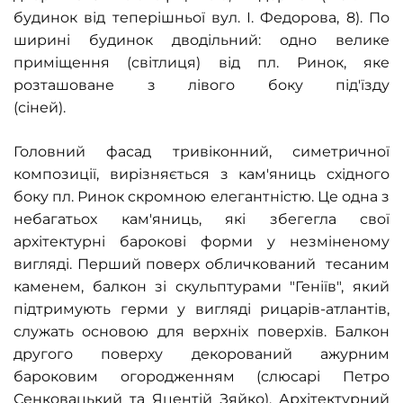
будинок від теперішньої вул. І. Федорова, 8). По
ширині будинок дводільний: одно велике
приміщення (світлиця) від пл. Ринок, яке
розташоване з лівого боку під'їзду
(сіней).
Головний фасад тривіконний, симетричної
композиції, вирізняється з кам'яниць східного
боку пл. Ринок скромною елегантністю. Це одна з
небагатьох кам'яниць, які збегегла свої
архітектурні барокові форми у незміненому
вигляді. Перший поверх обличкований тесаним
каменем, балкон зі скульптурами "Геніїв", який
підтримують герми у вигляді рицарів-атлантів,
служать основою для верхніх поверхів. Балкон
другого поверху декорований ажурним
бароковим огородженням (слюсарі Петро
Сенковацький та Яцентій Зяйко). Архітектурний