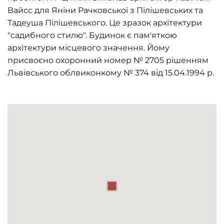
Вайсс для Яніни Рачковської з Пілішевських та
Тадеуша Пілішевського. Це зразок архітектури
"садибного стилю". Будинок є пам'яткою
архітектури місцевого значення. Йому
присвоєно охоронний номер № 2705 рішенням
Львівського облвиконкому № 374 від 15.04.1994 р.