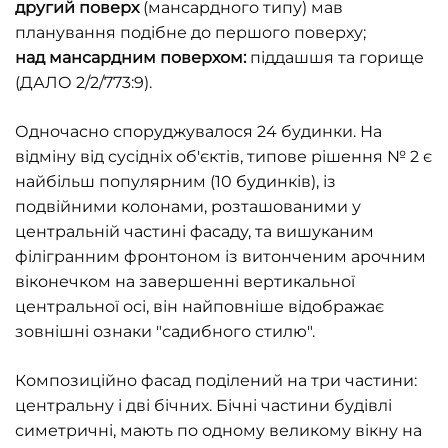
другий поверх
(мансардного типу) мав
планування подібне до першого поверху;
над мансардним поверхом:
піддашшя та горище
(ДАЛО 2/2/773:9).
Одночасно споруджувалося 24 будинки. На
відміну від сусідніх об'єктів, типове рішення № 2 є
найбільш популярним (10 будинків), із
подвійними колонами, розташованими у
центральній частині фасаду, та вишуканим
філігранним фронтоном із витонченим арочним
віконечком на завершенні вертикальної
центральної осі, він найповніше відображає
зовнішні ознаки "садибного стилю".
Композиційно фасад поділений на три частини:
центральну і дві бічних. Бічні частини будівлі
симетричні, мають по одному великому вікну на