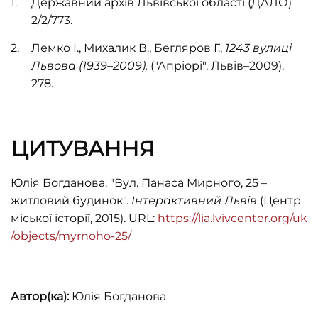
Державний архів Львівської області (ДАЛО)
2/2/773.
Лемко І., Михалик В., Бегляров Г.,
1243 вулиці
Львова
(1939
–
2009),
("Апріорі", Львів–2009),
278.
ЦИТУВАННЯ
Юлія Богданова. "Вул. Панаса Мирного, 25 –
житловий будинок".
Інтерактивний Львів
(Центр
міської історії, 2015). URL:
https://lia.lvivcenter.org/uk
/objects/myrnoho-25/
Автор(ка):
Юлія Богданова