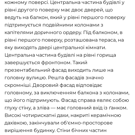
кожному поверсі. Центральна частина будівлі у
рівні другого поверху має двоє дверей, що
ведуть на балкон, який у рівні першого поверху
підтримується подвійними колонами з
капітелями доричного ордеру. Під балконом, в
рівні першого поверху, розташована тераса, на
яку виходять двері центральної кімнати.
Центральна частина будівлі на рівні горища
завершується фронтоном. Такий
презентабельний фасад виходить лише на
головну вулицю. Решта фасадів значно
скромніші. Дворовий фасад відповідає
головному, за виключенням балкона з колонами,
що його підтримують. Фасад справа являє собою
глуху стіну, а зліва — має головний вхід із ґанком.
Високі чотирискатні дахи, накриті керамічною
дахівкою, закінчували об'ємно-просторове
вирішення будинку. Стіни бічних частин