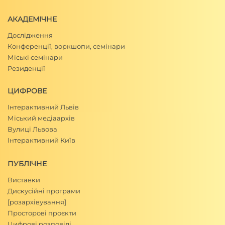
АКАДЕМІЧНЕ
Дослідження
Конференції, воркшопи, семінари
Міські семінари
Резиденції
ЦИФРОВЕ
Інтерактивний Львів
Міський медіаархів
Вулиці Львова
Інтерактивний Київ
ПУБЛІЧНЕ
Виставки
Дискусійні програми
[розархівування]
Просторові проєкти
Цифрові розповіді