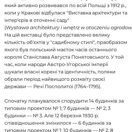
який активно розвивався по всій Польщі з 1912 р.,
коли у Кракові відбулася "Виставка архітектури та
інтер'єрів в оточенні саду"
(
Wystawa
architektury
i
wn
ę
trz
w
otoczeniu
ogrodo
На цій виставці було представлено велику
кількість об'єктів у "садибному стилі", праобразом
якого був польський маєток часів останнього
короля Станіслава Августа Понятовського. У той
час, коли народи Австро-Угорської імперії
шукали власні корені та ідентичність, поляки
обрали період найвищого розквіту своєї
держави — Речі Посполитої (1764–1795).
Спочатку планувалося спорудити 14 будинків за
типовим проектом № 1; 7 будинків — № 2; 3
будинки — № 3. Але 12 березня 1930 р.
співвідношення змінилося — 6 будинків за
типовим проектом № 1; 10 будинків — № 2; 8