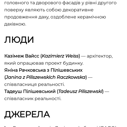
головного та дворового фасадів у рівні другого
поверху являють собою декоративне
продовження даху, оздоблене керамічною
дахівкою.
ЛЮДИ
Казімеж Вайсс (
Kazimierz
Weiss
)
— архітектор,
який опрацював проект будинку.
Яніна Рачковська з Пілішевських
(
Janina
z
Piliszewskich
Raczkowska
)
—
співвласниця реальності.
Тадеуш Пілішевський (
Tadeusz
Piliszewski
)
—
співвласник реальності.
ДЖЕРЕЛА