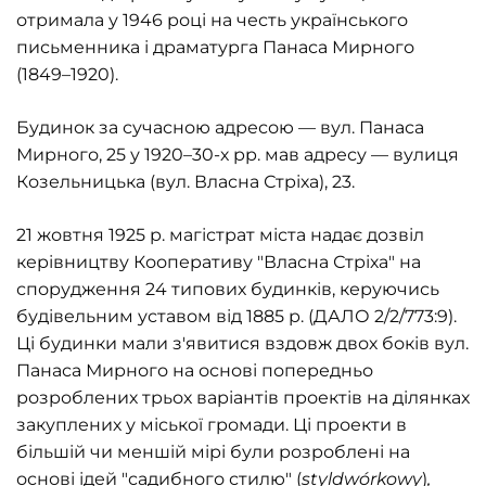
отримала у 1946 році на честь українського
письменника і драматурга Панаса Мирного
(1849–1920).
Будинок за сучасною адресою — вул. Панаса
Мирного, 25 у 1920–30-х рр. мав адресу — вулиця
Козельницька (вул. Власна Стріха), 23.
21 жовтня 1925 р. магістрат міста надає дозвіл
керівництву Кооперативу "Власна Стріха" на
спорудження 24 типових будинків, керуючись
будівельним уставом від 1885 р. (ДАЛО 2/2/773:9).
Ці будинки мали з'явитися вздовж двох боків вул.
Панаса Мирного на основі попередньо
розроблених трьох варіантів проектів на ділянках
закуплених у міської громади. Ці проекти в
більшій чи меншій мірі були розроблені на
основі ідей "садибного стилю" (
sty
l
dw
ó
rkowy
)
,