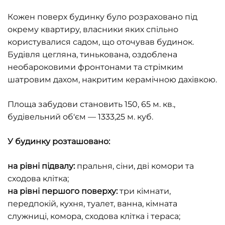
Кожен поверх будинку було розраховано під
окрему квартиру, власники яких спільно
користувалися садом, що оточував будинок.
Будівля цегляна, тинькована, оздоблена
необароковими фронтонами та стрімким
шатровим дахом, накритим керамічною дахівкою.
Площа забудови становить 150, 65 м. кв.,
будівельний об'єм — 1333,25 м. куб.
У будинку розташовано:
на рівні підвалу:
пральня, сіни, дві комори та
сходова клітка;
на рівні першого поверху:
три кімнати,
передпокій, кухня, туалет, ванна, кімната
служниці, комора, сходова клітка і тераса;