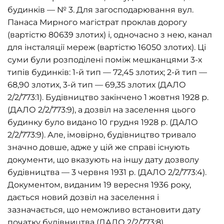
будинків — № 3. Для загосподарювання вул.
Панаса Мирного магістрат проклав дорогу
(вартістю 80639 злотих) і, одночасно з нею, канал
для інсталяції мереж (вартістю 16050 злотих). Ці
суми були розподілені поміж мешканцями 3-х
типів будинків: 1-й тип — 72,45 злотих; 2-й тип —
68,90 злотих, 3-й тип — 69,35 злотих (ДАЛО
2/2/773:1). Будівництво закінчено 1 жовтня 1928 р.
(ДАЛО 2/2/773:9), а дозвіл на заселення цього
будинку було видано 10 грудня 1928 р. (ДАЛО
2/2/773:9). Але, імовірно, будівництво тривало
значно довше, адже у цій же справі існують
документи, що вказують на іншу дату дозволу
будівництва — 3 червня 1931 р. (ДАЛО 2/2/773:4).
Документом, виданим 19 вересня 1936 року,
дається новий дозвіл на заселення і
зазначається, що неможливо встановити дату
початку будівництва (ДАЛО 2/2/773:8).