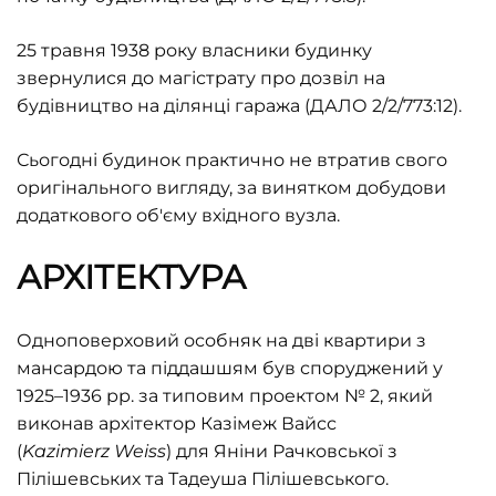
25 травня 1938 року власники будинку
звернулися до магістрату про дозвіл на
будівництво на ділянці гаража (ДАЛО 2/2/773:12).
Сьогодні будинок практично не втратив свого
оригінального вигляду, за винятком добудови
додаткового об'єму вхідного вузла.
АРХІТЕКТУРА
Одноповерховий особняк на дві квартири з
мансардою та піддашшям був споруджений у
1925–1936 рр. за типовим проектом № 2, який
виконав архітектор Казімеж Вайсс
(
Kazimierz
Weiss
)
для Яніни Рачковської з
Пілішевських та Тадеуша Пілішевського.