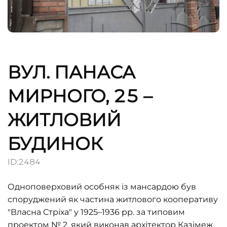
ВУЛ. ПАНАСА
МИРНОГО, 25 –
ЖИТЛОВИЙ
БУДИНОК
ID:
2484
Одноповерховий особняк із мансардою був
споруджений як частина житлового кооперативу
"Власна Стріха" у 1925–1936 рр. за типовим
проектом № 2, який виконав архітектор Казімеж