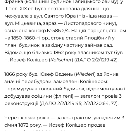
Франка (колишній будинок Галицького сейму), у
II пол. ХІХ ст. була розташована ділянка, що
межувала з вул. Святого Юра (пізніша назва —
вул. Міцкевича, зараз — Листопадового чину),
означена конскр.№586 2/4. На цій парцелі, станом
на 1850–1860-ті рр., стояв старий Г-подібний у
плані будинок, а західну частину займав сад.
Відомо, що близько 1862 року власником тут був
п. Йозеф Колішер (
Kolischer
) (ДАЛО 2/2/1219:42).
1866 року буд. Юзеф Вєдень (
Wiedeń
) здійснив
значні перебудови, замовлені Колішером:
перемурував головний будинок, відремонтував і
добудував офіцини (флігелі) — загалом провів 3
реконструкції (ДАЛО 2/2/1219:45; 2/2/1220:64, 77).
Через кілька років — за контрактом, укладеним 3
січня 1872 року, — Йозеф Колішер продав