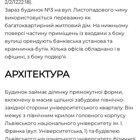
2/2/1222:18).
Зараз будинок №3 на вул. Листопадового чину
використовується переважно як
багатоквартирний житловий дім. На нижньому
поверсі частину приміщень із входами з боку
вулиці орендують банківська установа та
крамничка-бутік. Кілька офісів обладнано і в
офіцині, з боку подвір'я.
АРХІТЕКТУРА
Будинок займає ділянку прямокутної форми,
включену в масив щільної забудови північно-
західної сторони університетського кварталу. Він
межує з північним крилом головного корпусу
Львівського національного університету ім. І.
Франка (вул. Університетська, 1) та будівлею
Львівського національного університету фізичної