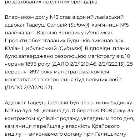
розрахованих на елітних орендарів.
Власником дому №3 став відомий львівський
адвокат Тадеуш Соловій (
Sołowij
), кам'яниця №5
належала п. Каролю Зеновичу (
Zenowicz
).
Проекти обох згаданих будинків виконав арх.
Юліан Цибульський (
Cybulski
). Відповідні плани
було затверджено резолюцією магістрату від 10
червня 1896 року (ДАЛО 2/2/1219:46; 2/2/1222:13). 28
вересня 1897 року магістратська комісія
констатувала завершення будівельних робіт
(ДАЛО 2/2/1220:43).
Адвокат Тадеуш Соловій був власником будинку
№3 на вул. Міцкевича до 10 березня 1908 року. За
контрактом купівлі-продажу, укладеним того дня,
кам'яниця перейшла у власність Крайового
виділу — виконавчого органу при Галицькому