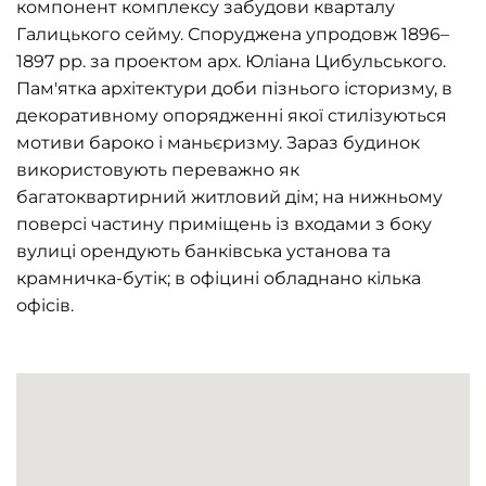
компонент комплексу забудови кварталу
Галицького сейму. Споруджена упродовж 1896–
1897 рр. за проектом арх. Юліана Цибульського.
Пам'ятка архітектури доби пізнього історизму, в
декоративному опорядженні якої стилізуються
мотиви бароко і маньєризму. Зараз будинок
використовують переважно як
багатоквартирний житловий дім; на нижньому
поверсі частину приміщень із входами з боку
вулиці орендують банківська установа та
крамничка-бутік; в офіцині обладнано кілька
офісів.