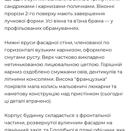
сандриками і карнизами-поличками. Віконні
прорізи 2-го поверху мають завершення
лучкової форми. Усі вікна та в'їзна брама — у
профільованих обрамуваннях.
Нижні яруси фасадної стіни, членованої по
горизонталі вузьким карнизом, оформлено
смугами русту. Верх частково викладено
нетинькованою лицювальною цеглою. Горішній
карниз оздоблено смужками овів, дентикулів та
ліпними консолями. Висока "французька"
покрівля мала колись мальовничі люкарни та
наметову конструкцію над пристінком (сьогодні
ці деталі втрачено).
Корпус будинку складається з фронтальної
частини, розвернутої вуличним фасадом на
північний захід, та Г-подібної в плані офіцини, яка