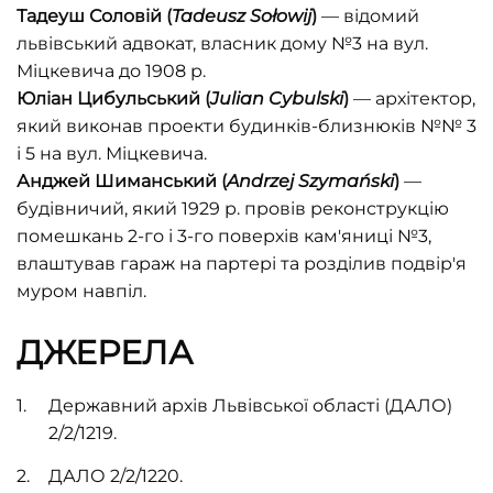
Тадеуш Соловій (
Tadeusz
Sołowij
)
— відомий
львівський адвокат, власник дому №3 на вул.
Міцкевича до 1908 р.
Юліан Цибульський (
Julian Cybulski
)
— архітектор,
який виконав проекти будинків-близнюків №№ 3
і 5 на вул. Міцкевича.
Анджей Шиманський (
Andrzej
Szymański
)
—
будівничий, який 1929 р. провів реконструкцію
помешкань 2-го і 3-го поверхів кам'яниці №3,
влаштував гараж на партері та розділив подвір'я
муром навпіл.
ДЖЕРЕЛА
Державний архів Львівської області (ДАЛО)
2/2/1219.
ДАЛО 2/2/1220.