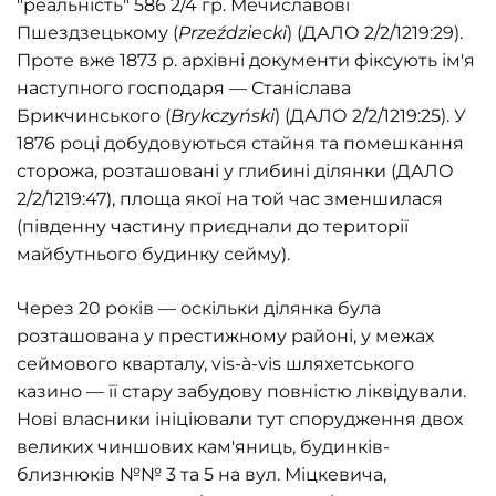
"реальність" 586 2/4 гр. Мечиславові
Пшездзецькому (
Przeździecki
) (ДАЛО 2/2/1219:29).
Проте вже 1873 р. архівні документи фіксують ім'я
наступного господаря — Станіслава
Брикчинського (
Brykczyński
) (ДАЛО 2/2/1219:25). У
1876 році добудовуються стайня та помешкання
сторожа, розташовані у глибині ділянки (ДАЛО
2/2/1219:47), площа якої на той час зменшилася
(південну частину приєднали до території
майбутнього будинку сейму).
Через 20 років — оскільки ділянка була
розташована у престижному районі, у межах
сеймового кварталу, vis-à-vis шляхетського
казино — її стару забудову повністю ліквідували.
Нові власники ініціювали тут спорудження двох
великих чиншових кам'яниць, будинків-
близнюків №№ 3 та 5 на вул. Міцкевича,