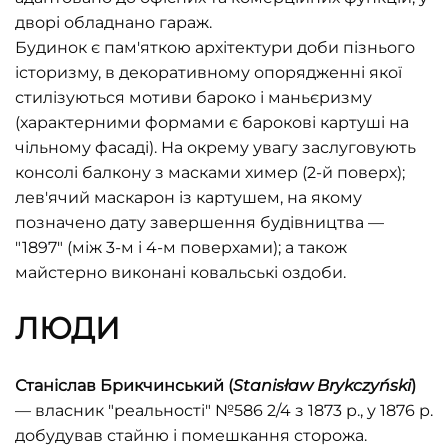
дворі обладнано гараж.
Будинок є пам'яткою архітектури доби пізнього
історизму, в декоративному опорядженні якої
стилізуються мотиви бароко і маньєризму
(характерними формами є барокові картуші на
чільному фасаді). На окрему увагу заслуговують
консолі балкону з масками химер (2-й поверх);
лев'ячий маскарон із картушем, на якому
позначено дату завершення будівництва —
"1897" (між 3-м і 4-м поверхами); а також
майстерно виконані ковальські оздоби.
ЛЮДИ
Станіслав Брикчинський (
Stanisław
Brykczyński
)
— власник "реальності" №586 2/4 з 1873 р., у 1876 р.
добудував стайню і помешкання сторожа.