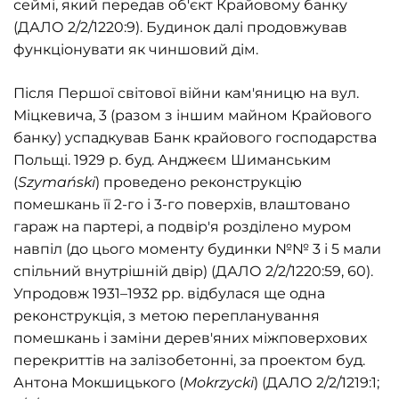
сеймі, який передав об'єкт Крайовому банку
(ДАЛО 2/2/1220:9). Будинок далі продовжував
функціонувати як чиншовий дім.
Після Першої світової війни кам'яницю на вул.
Міцкевича, 3 (разом з іншим майном Крайового
банку) успадкував Банк крайового господарства
Польщі. 1929 р. буд. Анджеєм Шиманським
(
Szymański
) проведено реконструкцію
помешкань її 2-го і 3-го поверхів, влаштовано
гараж на партері, а подвір'я розділено муром
навпіл (до цього моменту будинки №№ 3 і 5 мали
спільний внутрішній двір) (ДАЛО 2/2/1220:59, 60).
Упродовж 1931–1932 рр. відбулася ще одна
реконструкція, з метою перепланування
помешкань і заміни дерев'яних міжповерхових
перекриттів на залізобетонні, за проектом буд.
Антона Мокшицького (
Mokrzycki
) (ДАЛО 2/2/1219:1;