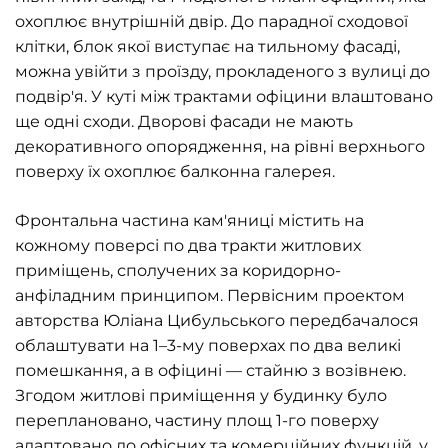
охоплює внутрішній двір. До парадної сходової
клітки, блок якої виступає на тильному фасаді,
можна увійти з проїзду, прокладеного з вулиці до
подвір'я. У куті між трактами офіцини влаштовано
ще одні сходи. Дворові фасади не мають
декоративного опорядження, на рівні верхнього
поверху їх охоплює балконна галерея.
Фронтальна частина кам'яниці містить на
кожному поверсі по два тракти житлових
приміщень, сполучених за коридорно-
анфіладним принципом. Первісним проектом
авторства Юліана Цибульського передбачалося
облаштувати на 1–3-му поверхах по два великі
помешкання, а в офіцині — стайню з возівнею.
Згодом житлові приміщення у будинку було
переплановано, частину площ 1-го поверху
адаптовано до офісних та комерційних функцій, у