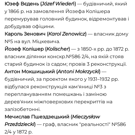
Юзеф Вєдень (
Józef
Wiedeń
)
— будівничий, який
у 1866 р. на замовлення Йозефа Колішера
перемурував головний будинок, відремонтував і
добудував офіцини.
Кароль Зенович (
Karol Zenowicz
)
— власник дому
№5 на вул. Міцкевича.
Йозеф Колішер (
Kolischer
)
— з 1850-х рр. до 1872 р.
власник ділянки конскр.№586 2/4, на якій стояв
старий будинок із садом; провів 3 реконструкції.
Антон Мокшицький (
Antoni Mokrzycki
)
—
будівничий, за проектом якого у 1931–1932 рр.
відбулася реконструкція кам'яниці №3 з
переплануванням помешкань і заміною
дерев'яних міжповерхових перекриттів на
залізобетонні.
Мечислав Пшездзецький (
Mieczysław
Przeździecki
)
— граф, власник "реальності" №586
2/4 у 1872 р.