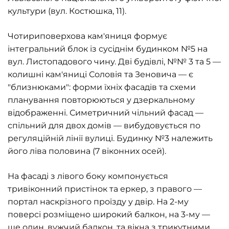
культури (вул. Костюшка, 11).
Чотириповерхова кам'яниця формує
інтегральний блок із сусіднім будинком №5 на
вул. Листопадового чину. Дві будівлі, №№ 3 та 5 —
колишні кам'яниці Соловія та Зеновича — є
"близнюками": форми їхніх фасадів та схеми
планування повторюються у дзеркальному
відображенні. Симетричний чільний фасад —
спільний для двох домів — вибудовується по
регуляційній лінії вулиці. Будинку №3 належить
його ліва половина (7 віконних осей).
На фасаді з лівого боку компонується
тривіконний пристінок та еркер, з правого —
портал наскрізного проїзду у двір. На 2-му
поверсі розміщено широкий балкон, на 3-му —
ще один, вужчий балкон, та вікна з трикутними