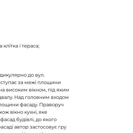
 клітка і тераса;
дикулярно до вул.
виступає за межі площини
на високим вікном, під яким
двалу. Над головним входом
площини фасаду. Праворуч
кож вікно кухні, яке
фасад будівлі, до якого
асаді автор застосовує гру