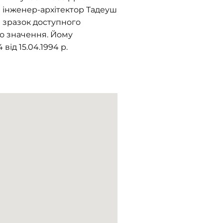
 інженер-архітектор Тадеуш
 зразок доступного
го значення. Йому
д 15.04.1994 р.