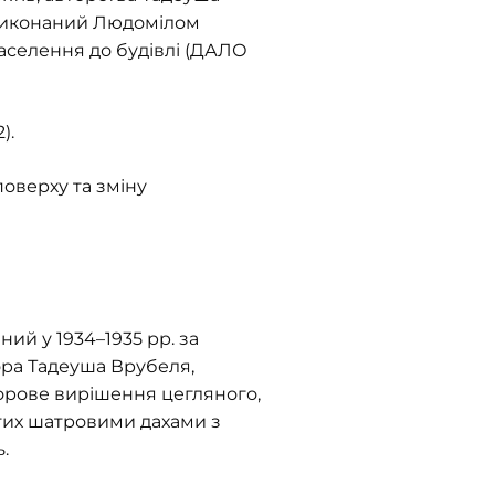
, виконаний Людомілом
заселення до будівлі (ДАЛО
).
оверху та зміну
ий у 1934–1935 рр. за
ора Тадеуша Врубеля,
рове вирішення цегляного,
тих шатровими дахами з
.