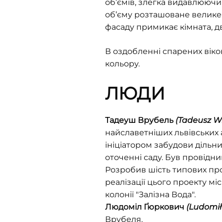
об’ємів, злегка видавлюючи
об’єму розташоване велике в
фасаду примикає кімната, две
В оздобленні спарених вік
кольору.
ЛЮДИ
Тадеуш Врубель
(
Tadeusz
W
найславетніших львівських а
ініціатором забудови дільн
оточенні саду. Був провідн
Розробив шість типових про
реалізації цього проекту міс
колонії "Залізна Вода".
Людоміл Ґюркович
(
Ludomi
Врубеля.