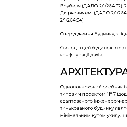
Врубеля (ДАЛО 2/1/264:32). 
Дюрковичем (ДАЛО 2/1/264:3
2/1/264:34).
Спорудження будинку, згідно
Сьогодні цей будинок втрат
конфігурації дахів.
АРХІТЕКТУР
Одноповерховий особняк із 
типовим проектом № 7 (дода
адаптованого інженером-а
тинькованого будинку явля
мінімальним кутом ухилу, щ