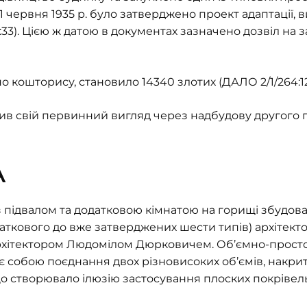
21 червня 1935 р. було затверджено проект адаптації
3). Цією ж датою в документах зазначено дозвіл на 
 кошторису, становило 14340 злотих (ДАЛО 2/1/264:12
ив свій первинний вигляд через надбудову другого п
А
підвалом та додатковою кімнатою на горищі збудован
ткового до вже затверджених шести типів) архітект
рхітектором Людомілом Дюрковичем. Об’ємно-просто
є собою поєднання двох різновисоких об’ємів, накри
о створювало ілюзію застосування плоских покрівель