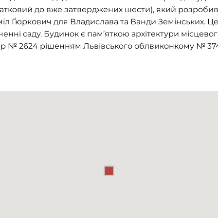
атковий до вже затверджених шести), який розробив
іл Ґюркович для Владислава та Ванди Земінських. Це
енні саду. Будинок є пам’яткою архітектури місцево
 № 2624 рішенням Львівського облвиконкому № 374 ві