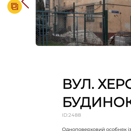
ВУЛ. ХЕР
БУДИНО
ID:
2488
Одноповерховий особняк із 