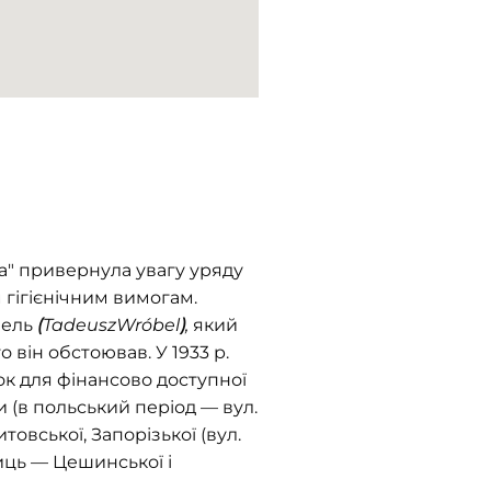
да" привернула увагу уряду
гігієнічним вимогам.
бель
(
Tadeusz
Wr
ó
bel
)
,
який
 він обстоював. У 1933 р.
ок для фінансово доступної
 (в польський період — вул.
товської, Запорізької (вул.
лиць — Цешинської і