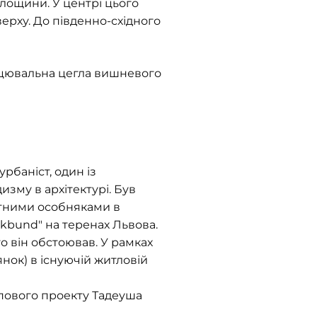
площини. У центрі цього
верху. До південно-східного
ицювальна цегла вишневого
урбаніст, один із
изму в архітектурі. Був
ортними особняками в
rkbund" на теренах Львова.
о він обстоював. У рамках
лянок) в існуючій житловій
ипового проекту Тадеуша