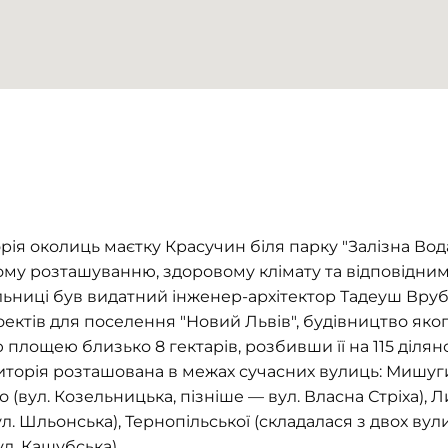
орія околиць маєтку Красучин біля парку "Залізна Во
му розташуванню, здоровому клімату та відповідним 
дільниці був видатний інженер-архітектор Тадеуш Вру
ктів для поселення "Новий Львів", будівництво якого
 площею близько 8 гектарів, розбивши її на 115 ділян
иторія розташована в межах сучасних вулиць: Мишуги
(вул. Козельницька, пізніше — вул. Власна Стріха), Ли
л. Шльонська), Тернопільської (складалася з двох ву
ул. Кашубська).