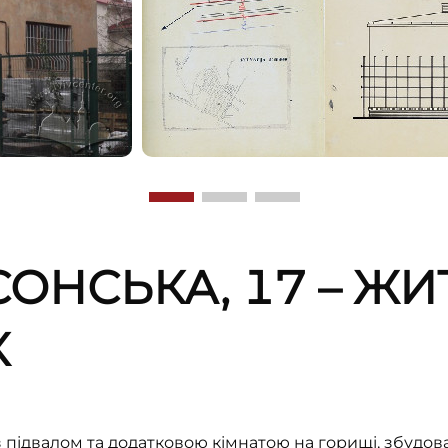
СОНСЬКА, 17 – Ж
К
підвалом та додатковою кімнатою на горищі, збудован