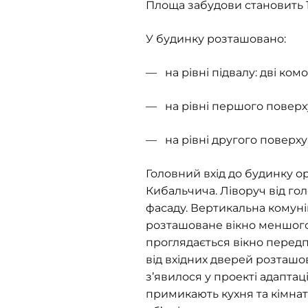
Площа забудови становить 11
У будинку розташовано:
— на рівні підвалу: дві комо
— на рівні першого поверху: 
— на рівні другого поверху: 
Головний вхід до будинку о
Кибальчича. Ліворуч від го
фасаду. Вертикальна комунік
розташоване вікно меншого 
проглядається вікно перед
від вхідних дверей розташова
з’явилося у проекті адаптац
примикають кухня та кімната