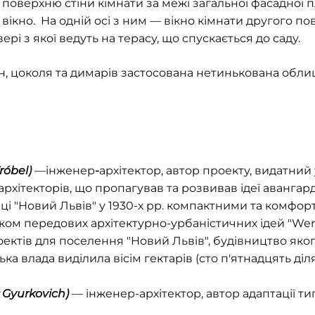
 поверхню стіни кімнати за межі загальної фасадної 
ікно. На одній осі з ним — вікно кімнати другого по
рі з якої ведуть на терасу, що спускається до саду.
он, цоколя та димарів застосована нетинькована обл
r
ó
bel
)
—інженер
-
архітектор, автор проекту, видатний 
рхітекторів, що пропагував та розвивав ідеї авангард
иці "Новий Львів" у 1930-х рр. компактними та комф
иком передових архітектурно-урбаністичних ідей "We
ектів для поселення "Новий Львів", будівництво яког
ька влада виділила вісім гектарів (сто п'ятнадцять ді
ł
Gyurkovich
)
— інженер-архітектор, автор адаптації т