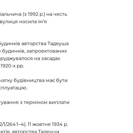
льчича (з 1992 р.) на честь
 вулиця носила ім’я
 будинків авторства Тадеуша
з будинків, запроектованих
поруджувалося на засадах
1920-х рр.
чатку будівництва має бути
ксплуатацію.
итування з терміном виплати
/264:1–4). 11 жовтня 1934 р.
ктів, авторства Тадеуша