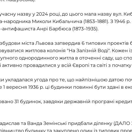
асну назву у 2024 році, до цього мала назву вул. Киба
-народника Миколи Кибальчича (1853–1881). З 1946 р.
антифашиста Анрі Барбюса (1873–1935).
розбудови міста Львова затвердив 6 типових проектів
уватися житлова колонія "На Залізній Воді". Кожен і
оступного однородинного житла в оточенні саду, що с
активно провадилися у всій Європі та світі з початку 
и укладалася угода про те, що найпізнішою датою по
іше 1 вересня 1936 р. ці будинки повинні бути здані в е
довано 31 будинок, завдяки державній програмі кред
адислав та Ванда Земінські придбали ділянку (ДАЛО 2/1
дівництво будинку та закуплено один із типових прое