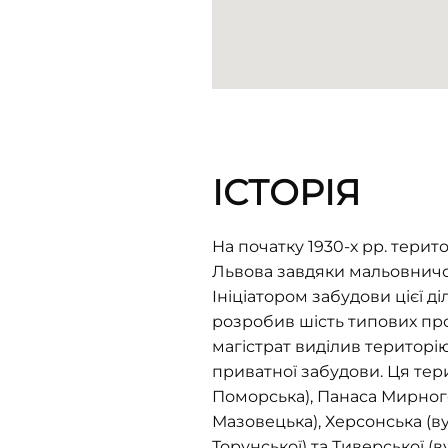
ІСТОРІЯ
На початку 1930-х рр. терит
Львова завдяки мальовничо
Ініціатором забудови цієї 
розробив шість типових прое
магістрат виділив територію
приватної забудови. Ця тер
Поморська), Панаса Мирного 
Мазовецька), Херсонська (ву
Торунської) та Тиверської (в