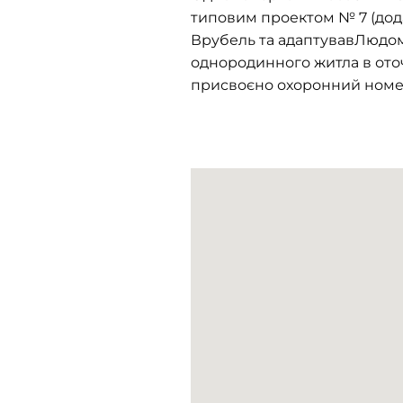
типовим проектом № 7 (дод
Врубель та адаптувавЛюдом
однородинного житла в оточ
присвоєно охоронний номер