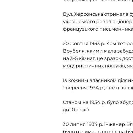
Вул. Херсонська отримала суч
українського революціонера
французького письменника-
20 жовтня 1933 р. Комітет 
Врубеля, якими мала забудов
на 3–5 кімнат, це зразок д
модерністичних пошуків, які 
Із кожним власником ділянк
1 вересня 1934 р., і не пізн
Станом на 1934 р. було збу
до 10 років.
30 липня 1934 р. інженер Вл
було отримано дозвіл на бу