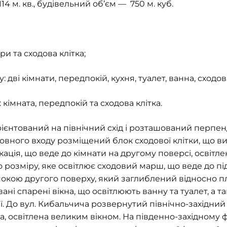
4 м. кв., будівельний об’єм — 750 м. куб.
ри та сходова клітка;
дві кімнати, передпокій, кухня, туалет, ванна, сходова
кімната, передпокій та сходова клітка.
рієнтований на північний схід і розташований перпен
ловного входу розміщений блок сходової клітки, що 
ація, що веде до кімнати на другому поверсі, освітле
розміру, яке освітлює сходовий марш, що веде до пі
покою другого поверху, який заглиблений відносно 
ні спарені вікна, що освітлюють ванну та туалет, а та
ії. До вул. Кибальчича розвернутий північно-західний 
, освітлена великим вікном. На південно-західному ф