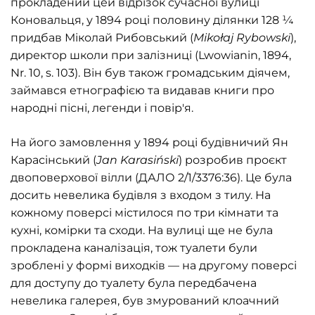
прокладений цей відрізок сучасної вулиці
Коновальця, у 1894 році половину ділянки 128 ¼
придбав Міколай Рибовський (
Miko
ł
aj
Rybowski
),
директор школи при залізниці (Lwowianin, 1894,
Nr. 10, s. 103). Він був також громадським діячем,
займався етнографією та видавав книги про
народні пісні, легенди і повір'я.
На його замовлення у 1894 році будівничий Ян
Карасінський (
Jan
Karasi
ń
ski
) розробив проєкт
двоповерхової вілли (ДАЛО 2/1/3376:36). Це була
досить невелика будівля з входом з тилу. На
кожному поверсі містилося по три кімнати та
кухні, комірки та сходи. На вулиці ще не була
прокладена каналізація, тож туалети були
зроблені у формі виходків — на другому поверсі
для доступу до туалету була передбачена
невелика галерея, був змурований клоачний