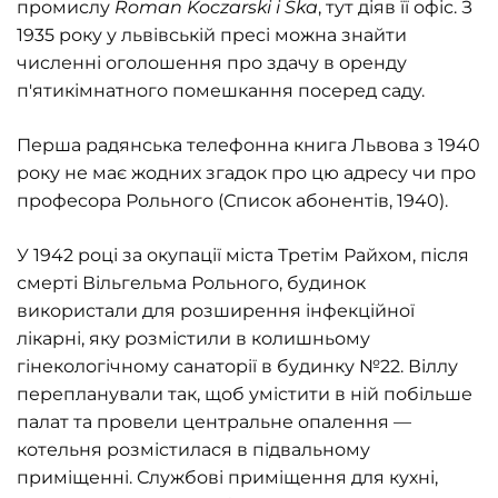
промислу
Roman
Koczarski
i
Ska
, тут діяв її офіс. З
1935 року у львівській пресі можна знайти
численні оголошення про здачу в оренду
п'ятикімнатного помешкання посеред саду.
Перша радянська телефонна книга Львова з 1940
року не має жодних згадок про цю адресу чи про
професора Рольного (Список абонентів, 1940).
У 1942 році за окупації міста Третім Райхом, після
смерті Вільгельма Рольного, будинок
використали для розширення інфекційної
лікарні, яку розмістили в колишньому
гінекологічному санаторії в будинку №22. Віллу
перепланували так, щоб умістити в ній побільше
палат та провели центральне опалення —
котельня розмістилася в підвальному
приміщенні. Службові приміщення для кухні,