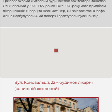
Триповерховий житловий будинок звів архітектор Станіслав
Ольшевський у 1925–1927 роках. Вже 1928 року його придбали
лікарі Іґнацій Шварц та Леон Хотінер, які за проєктом Юзефа
Авіна надбудували 4-ий поверх і адаптували будинок під
гінекологічно-хірургічну клініку. Під назвою Санаторій "Віта"
заклад працював у 1929–1939 роках. Сьогодні (2025) тут
відділення 5-ої Комунальної міської лікарні.
Вул. Коновальця, 22 – будинок лікарні
(колишній житловий)