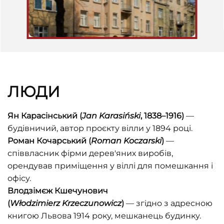
ЛЮДИ
Ян Карасінський (
Jan
Karasi
ń
ski
, 1838–1916)
—
будівничий, автор проєкту вілли у 1894 році.
Роман Кочарський
(
Roman
Koczarski
)
—
співвласник фірми дерев'яних виробів,
орендував приміщення у віллі для помешкання і
офісу.
Влодзімєж Кшечунович
(
W
ł
odzimierz
Krzeczunowicz
)
— згідно з адресною
книгою Львова 1914 року, мешканець будинку.