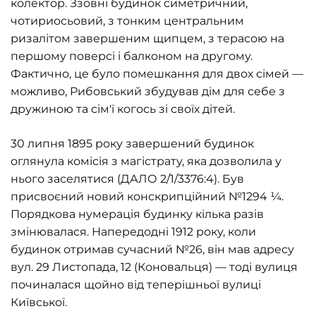
колектор. Ззовні будинок симетричний,
чотириосьовий, з тонким центральним
ризалітом завершеним щипцем, з терасою на
першому поверсі і балконом на другому.
Фактично, це було помешкання для двох сімей —
можливо, Рибовський збудував дім для себе з
дружиною та сім'ї когось зі своїх дітей.
30 липня 1895 року завершений будинок
оглянула комісія з магістрату, яка дозволила у
нього заселятися (ДАЛО 2/1/3376:4). Був
присвоєний новий конскрипційний №1294 ¼.
Порядкова нумерація будинку кілька разів
змінювалася. Напередодні 1912 року, коли
будинок отримав сучасний №26, він мав адресу
вул. 29 Листопада, 12 (Коновальця) — тоді вулиця
починалася щойно від теперішньої вулиці
Київської.