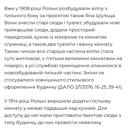
Вже у 1908 році Рольні розбудували віллу з
тильного боку за проєктом також Яна Шульца.
Вони знесли старі сходи і туалет, збудували нові
тримаршеві сходи, додали просторий
передпокій, кухню із коміркою та кімнатою
служниці, а також два туалети і ванну кімнату.
Таким чином вся старіша частина вілли стала
суто житловою, з п'ятьма великими кімнатами на
поверсі, а усі службові приміщення опинилися в
новозбудованій тильній частині. Зміни не
стосувалися зовнішнього стильового
оформлення будинку (ДАЛО 2/1/3376: 16-25, 39-41).
У 1914 році Рольні вирішили додати гостьову
кімнату у межах піддашшя над кухнею. Для
доступу до неї мали приставити ґвинтові сходи з
тилу будинку, до них провести невелику