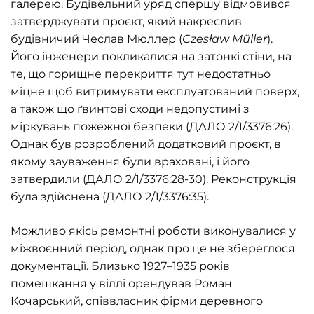
галерею. Будівельний уряд спершу відмовився
затверджувати проєкт, який накреслив
будівничий Чеслав Мюллер (
Czes
ł
aw
M
ü
ller
).
Його інженери покликалися на затонкі стіни, на
те, що горищне перекриття тут недостатньо
міцне щоб витримувати експлуатований поверх,
а також що ґвинтові сходи недопустимі з
міркувань пожежної безпеки (ДАЛО 2/1/3376:26).
Однак був розроблений додатковий проєкт, в
якому зауваження були враховані, і його
затвердили (ДАЛО 2/1/3376:28-30). Реконструкція
була здійснена (ДАЛО 2/1/3376:35).
Можливо якісь ремонтні роботи виконувалися у
міжвоєнний період, однак про це не збереглося
документації. Близько 1927–1935 років
помешкання у віллі орендував Роман
Кочарський, співвласник фірми деревного