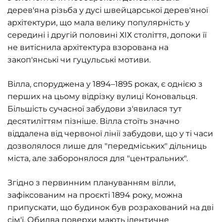
дерев'яна різьба у дусі швейцарської дерев'яної
архітектури, що мала велику популярність у
середині і другій половині ХІХ століття, допоки її
не витіснила архітектура взорована на
закоп'янські чи гуцульські мотиви.
Вілла, споруджена у 1894–1895 роках, є однією з
перших на цьому відрізку вулиці Коновальця.
Більшість сучасної забудови з'явилася тут
десятиліттям пізніше. Вілла стоїть значно
віддалена від червоної лінії забудови, що у ті часи
дозволялося лише для "передміських" дільниць
міста, але заборонялося для "центральних".
Згідно з первинним плануванням вілли,
зафіксованим на проєкті 1894 року, можна
припускати, що будинок був розрахований на дві
сім'ї. Обидва поверхи мають ідентичне