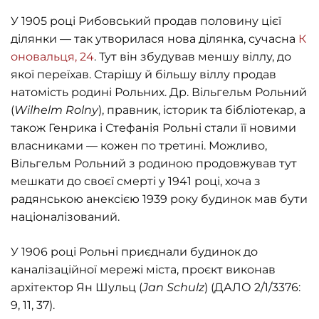
У 1905 році Рибовський продав половину цієї
ділянки — так утворилася нова ділянка, сучасна
К
оновальця, 24
. Тут він збудував меншу віллу, до
якої переїхав. Старішу й більшу віллу продав
натомість родині Рольних. Др. Вільгельм Рольний
(
Wilhelm
Rolny
), правник, історик та бібліотекар, а
також Генрика і Стефанія Рольні стали її новими
власниками — кожен по третині. Можливо,
Вільгельм Рольний з родиною продовжував тут
мешкати до своєї смерті у 1941 році, хоча з
радянською анексією 1939 року будинок мав бути
націоналізований.
У 1906 році Рольні приєднали будинок до
каналізаційної мережі міста, проєкт виконав
архітектор Ян Шульц (
Jan
Schulz
) (ДАЛО 2/1/3376:
9, 11, 37).