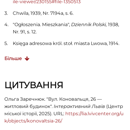
ile-viewer/230155#file-1350513
Chwila, 1939, Nr. 7194a, s. 6.
"Ogłoszenia. Mieszkania",
Dziennik Polski,
1938,
Nr. 91, s. 12.
Księga adresowa król. stoł. miasta Lwowa, 1914.
Księga adresowa Małopolski (Lwów –
Більше
Stanisławów – Tarnopol, 1935).
"Mieszkania",
Kurjer Lwowski
, 1935, Nr. 307, s. 10.
ЦИТУВАННЯ
"Wykaz sprzedanych realności we wrześniu
1894",
Lwowianin
, 1894, Nr. 10, s. 103
Ольга Заречнюк. "Вул. Коновальця, 26 —
Polski przemysł i handel: rynek polski. Księga
житловий будинок".
Інтерактивний Львів
(Центр
adresowa i informacyjna (Warszawa, Lwów, 1930).
міської історії, 2025). URL:
https://lia.lvivcenter.org/u
k/objects/konovaltsia-26/
Rocznik Polskiego przemysłu i handlu
(Warszawa, 1934).