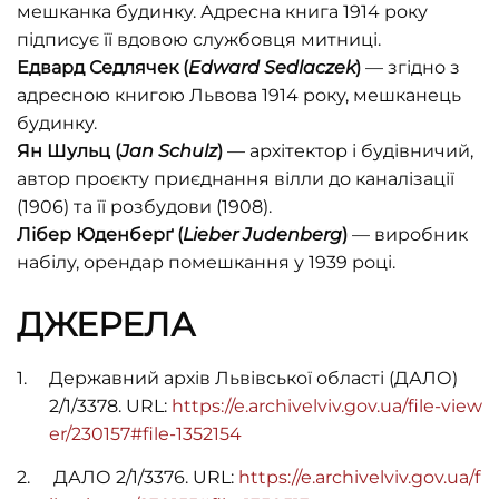
мешканка будинку. Адресна книга 1914 року
підписує її вдовою службовця митниці.
Едвард Седлячек
(
Edward
Sedlaczek
)
— згідно з
адресною книгою Львова 1914 року, мешканець
будинку.
Ян Шульц
(
Jan
Schulz
)
— архітектор і будівничий,
автор проєкту приєднання вілли до каналізації
(1906) та її розбудови (1908).
Лібер Юденберґ
(
Lieber
Judenberg
)
— виробник
набілу, орендар помешкання у 1939 році.
ДЖЕРЕЛА
Державний архів Львівської області (ДАЛО)
2/1/3378. URL:
https://e.archivelviv.gov.ua/file-view
er/230157#file-1352154
ДАЛО 2/1/3376. URL:
https://e.archivelviv.gov.ua/f