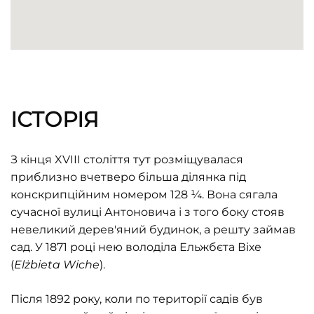
ІСТОРІЯ
З кінця XVIII століття тут розміщувалася
приблизно вчетверо більша ділянка під
конскрипційним номером 128 ¼. Вона сягала
сучасної вулиці Антоновича і з того боку стояв
невеликий дерев'яний будинок, а решту займав
сад. У 1871 році нею володіла Ельжбєта Віхе
(
El
ż
bieta
Wiche
).
Після 1892 року, коли по території садів був