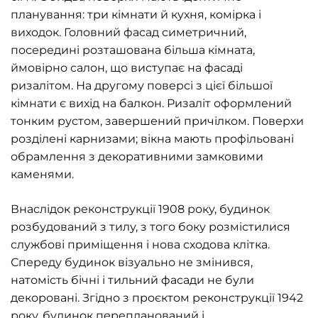
планування: три кімнати й кухня, комірка і
виходок. Головний фасад симетричний,
посередині розташована більша кімната,
ймовірно салон, що виступає на фасаді
ризалітом. На другому поверсі з цієї більшої
кімнати є вихід на балкон. Ризаліт оформлений
тонким рустом, завершений причілком. Поверхи
розділені карнизами; вікна мають профільовані
обрамлення з декоративними замковими
каменями.
Внаслідок реконструкції 1908 року, будинок
розбудований з тилу, з того боку розмістилися
службові приміщення і нова сходова клітка.
Спереду будинок візуально не змінився,
натомість бічні і тильний фасади не були
декоровані. Згідно з проєктом реконструкції 1942
року, будинок перепланований і