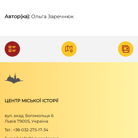
Skład Uniwersytetu w latach akademickich
Автор(ка):
Ольга Заречнюк
1923/1924 i 1924/1925 (Lwów: 1 Związkowa
drukarnia, 1924).
Skorowidz król. stoł. miasta Lwowa, 1871.
Skorowidz król. stoł. miasta Lwowa, 1879.
Skorowidz król. stoł. miasta Lwowa, 1889.
Skorowidz król. stoł. miasta Lwowa, 1916.
Spis Abonentów sieci telefonicznych
Państwowych i Koncesjonowanych w Polsce z
ЦЕНТР МІСЬКОЇ ІСТОРІЇ
wyjątkiem m. st. Warszawy, 1939.
Список абонентів львівської АТС, 1940.
вул. акад. Богомольця 6
Львів 79005, Україна
Tel.: +38-032-275-17-34