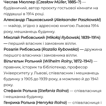
Чеслав Мюллер
(
Czes
ł
aw
M
ü
ller
, 1885–?)
—
будівничий, автор проєкту гостьової кімнати на
піддашші в 1914 році.
Александр Пашковський
(
Aleksander
Paszkowski
)
— майор, згідно з адресною книгою Львова 1914
року, мешканець будинку.
Міколай Рибовський (
Miko
ł
aj
Rybowski
,
1839–1914)
—
перший власник і замовник вілли.
Розалія Рибовська
(
Rozalia
Rybowska
) —
дружина
першого власника і замовника вілли.
Вільгельм Рольний
(
Wilhelm
Rolny
, 1872–1941)
—
правник, історик та бібліотекар, професор
Університету у Львові, співвласник і мешканець
будинку з 1905 до 1939 року, а можливо й до 1941
року.
Стефанія Рольна
(
Stefania
Rolna
)
— співвласниця
і мешканка будинку.
Генрика Рольна
(
Henryka
Rolna
)
— співвласниця і