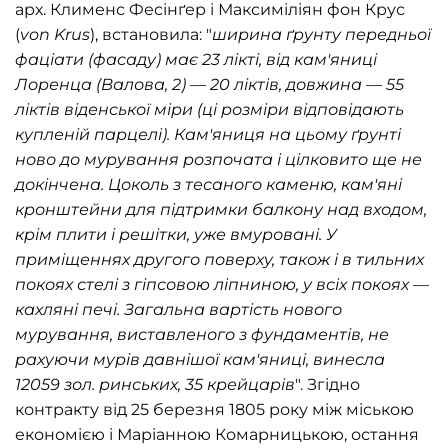
арх. Клименс Фесінґер і Максиміліян фон Крус
(
von Krus
), встановила: "
ширина ґрунту передньої
фаціати (фасаду) має 23 лікті, від кам'яниці
Лоренца (Валова, 2) — 20 ліктів, довжина — 55
ліктів віденської міри (ці розміри відповідають
купленій парцелі). Кам'яниця на цьому ґрунті
ново до мурування розпочата і цілковито ще не
докінчена. Цоколь з тесаного каменю, кам'яні
кронштейни для підтримки балкону над входом,
крім плити і решітки, уже вмуровані. У
приміщеннях другого поверху, також і в тильних
покоях стелі з гіпсовою ліпниною, у всіх покоях —
кахляні печі. Загальна вартість нового
мурування, виставленого з фундаментів, не
рахуючи мурів давнішої кам'яниці, винесла
12059 зол. ринських, 35 крейцарів
". Згідно
контракту від 25 березня 1805 року між міською
економією і Маріанною Комарницькою, остання