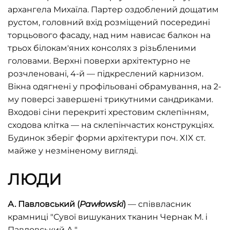
архангела Михаїла. Партер оздоблений дощатим
рустом, головний вхід розміщений посередині
торцьового фасаду, над ним нависає балкон на
трьох білокам'яних консолях з різьбленими
головами. Верхні поверхи архітектурно не
розчленовані, 4-й — підкреслений карнизом.
Вікна одягнені у профільовані обрамування, на 2-
му поверсі завершені трикутними сандриками.
Входові сіни перекриті хрестовим склепінням,
сходова клітка — на склепінчастих конструкціях.
Будинок зберіг форми архітектури поч. XIX ст.
майже у незміненому вигляді.
ЛЮДИ
А.
Павловський (
Pawłowski
)
— співвласник
крамниці "Сувої вишуканих тканин Чернак М. і
Павловський А."