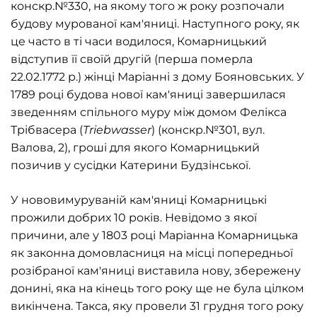
конскр.№330, на якому того ж року розпочали
будову мурованої кам'яниці. Наступного року, як
це часто в ті часи водилося, Комарницький
відступив її своїй другій (перша померла
22.02.1772 р.) жінці Маріанні з дому Бояновських. У
1789 році будова нової кам'яниці завершилася
зведенням спільного муру між домом Фелікса
Трібвасера
(
Triebwasser
) (конскр.№301, вул.
Валова, 2), гроші для якого Комарницький
позичив у сусідки Катерини Будзінської.
У нововимуруваній кам'яниці Комарницькі
прожили добрих 10 років. Невідомо з якої
причини, але у 1803 році Маріанна Комарницька
як законна домовласниця на місці попередньої
розібраної кам'яниці виставила нову, збережену
донині, яка на кінець того року ще не була цілком
викінчена. Такса, яку провели 31 грудня того року