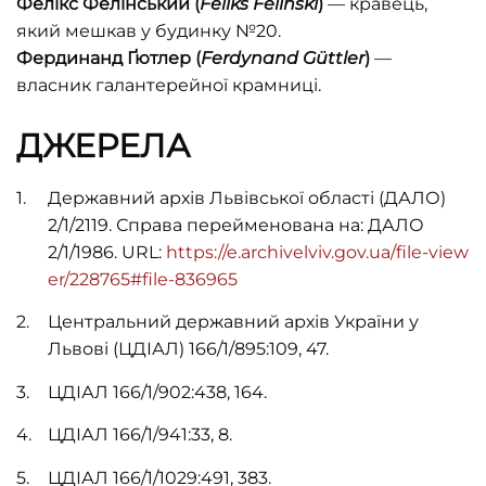
Фелікс Фелінський
(
Feliks Feliński
)
— кравець,
який мешкав у будинку №20.
Фердинанд Ґютлер
(
Ferdynand Güttler
)
—
власник галантерейної крамниці.
ДЖЕРЕЛА
Державний архів Львівської області (ДАЛО)
2/1/2119. Справа перейменована на: ДАЛО
2/1/1986. URL:
https://e.archivelviv.gov.ua/file-view
er/228765#file-836965
Центральний державний архів України у
Львові (ЦДІАЛ) 166/1/895:109, 47.
ЦДІАЛ 166/1/902:438, 164.
ЦДІАЛ 166/1/941:33, 8.
ЦДІАЛ 166/1/1029:491, 383.