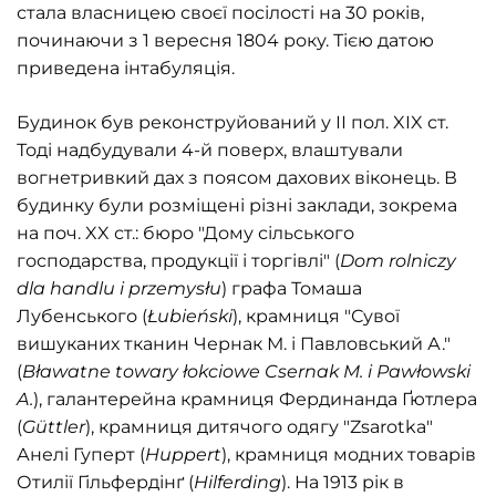
стала власницею своєї посілості на 30 років,
починаючи з 1 вересня 1804 року. Тією датою
приведена інтабуляція.
Будинок був реконструйований у ІІ пол. XIX ст.
Тоді надбудували 4-й поверх, влаштували
вогнетривкий дах з поясом дахових віконець. В
будинку були розміщені різні заклади, зокрема
на поч. XX ст.: бюро "Дому сільського
господарства, продукції і торгівлі" (
Dom rolniczy
dla handlu i przemysłu
) графа Томаша
Лубенського (
Łubieński
), крамниця "Сувої
вишуканих тканин Чернак М. і Павловський А."
(
Bławatne towary łokciowe Csernak M. i Pawłowski
A.
), галантерейна крамниця Фердинанда Ґютлера
(
Güttler
), крамниця дитячого одягу "Zsarotka"
Анелі Гуперт (
Huppert
), крамниця модних товарів
Отилії Гільфердінґ (
Hilferding
). На 1913 рік в