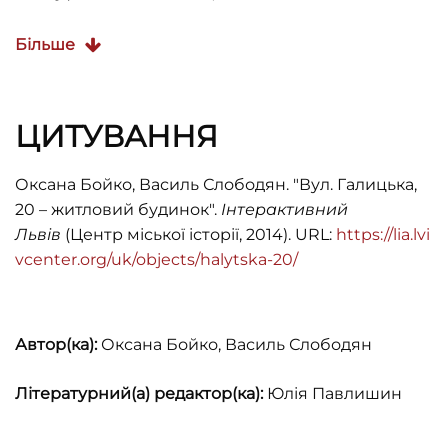
Ksіęga adresowa król. stoł. miasta Lwowa, (Lwów,
Більше
1913).
Володимир Вуйцик,
Leopolitana II
(Львів:
Класика, 2012).
ЦИТУВАННЯ
Оксана Бойко, Василь Слободян. "Вул. Галицька,
20 – житловий будинок".
Інтерактивний
Львів
(Центр міської історії, 2014). URL:
https://lia.lvi
vcenter.org/uk/objects/halytska-20/
Автор(ка):
Оксана Бойко, Василь Слободян
Літературний(а) редактор(ка):
Юлія Павлишин