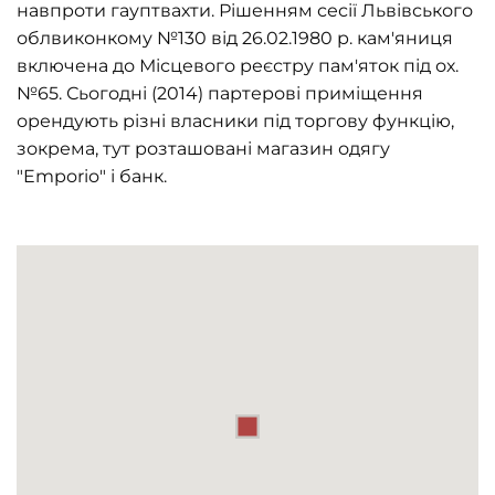
навпроти гауптвахти. Рішенням сесії Львівського
облвиконкому №130 від 26.02.1980 р. кам'яниця
включена до Місцевого реєстру пам'яток під ох.
№65. Сьогодні (2014) партерові приміщення
орендують різні власники під торгову функцію,
зокрема, тут розташовані магазин одягу
"Emporio" і банк.