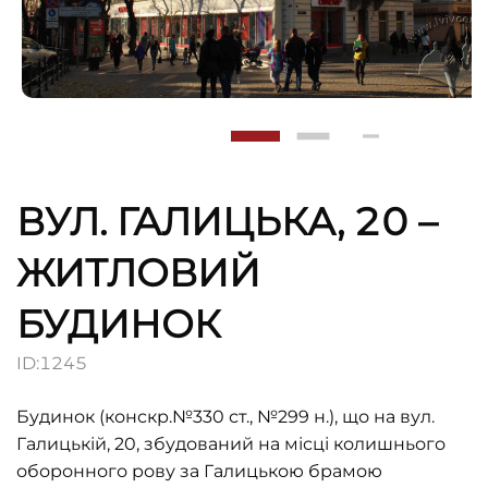
ВУЛ. ГАЛИЦЬКА, 20 –
ЖИТЛОВИЙ
БУДИНОК
ID:
1245
Будинок (конскр.№330 ст., №299 н.), що на вул.
Галицькій, 20, збудований на місці колишнього
оборонного рову за Галицькою брамою