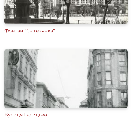
Фонтан "Світезянка"
Вулиця Галицька