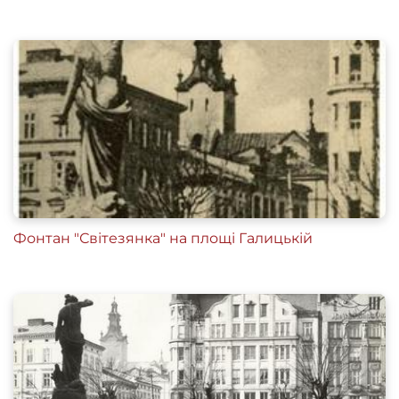
Фонтан "Світезянка" на площі Галицькій