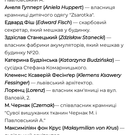
Анеля Гупперт
(
Aniela Huppert
)
— власниця
крамниці дитячого одягу "Zsarotka".
Едвард Фіш
(
Edward Fisch
)
— скарбовий
секретар, який мешкав у будинку.
Здзіслав Станецький
(
Zdzisław Stanecki
)
—
власник фабрики акумуляторів, який мешкав у
будинку №20.
Катерина Будзінська (
Katarzyna Budzińska
)
—
сусідка Стефана Комарницького.
Клеменс Ксаверій Фесінґер
(
Klemens Ksawery
Fessinger
)
— львівський архітектор.
Лоренц (
Lorenz
)
— власник кам'яниці на вул.
Валовій, 2.
М.
Чернак (
Czernak
)
— співвласник крамниці
"Сувої вишуканих тканин Чернак М. і
Павловський А."
Максиміліян фон Крус
(
Maksymilian von Krus
)
—