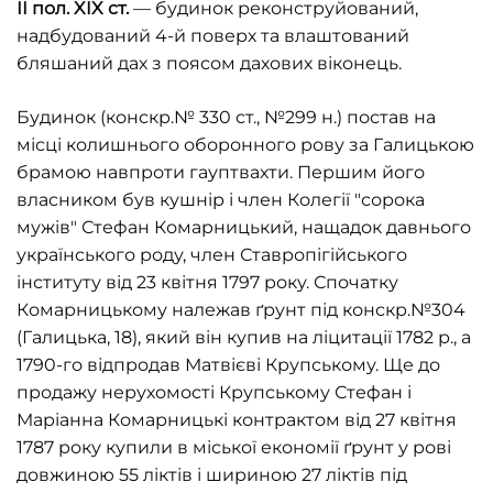
ІІ пол. XIX ст.
— будинок реконструйований,
надбудований 4-й поверх та влаштований
бляшаний дах з поясом дахових віконець.
Будинок (конскр.№ 330 ст., №299 н.) постав на
місці колишнього оборонного рову за Галицькою
брамою навпроти гауптвахти. Першим його
власником був кушнір і член Колегії "сорока
мужів" Стефан Комарницький, нащадок давнього
українського роду, член Ставропігійського
інституту від 23 квітня 1797 року. Спочатку
Комарницькому належав ґрунт під конскр.№304
(Галицька, 18), який він купив на ліцитації 1782 р., а
1790-го відпродав Матвієві Крупському. Ще до
продажу нерухомості Крупському Стефан і
Маріанна Комарницькі контрактом від 27 квітня
1787 року купили в міської економії ґрунт у рові
довжиною 55 ліктів і шириною 27 ліктів під