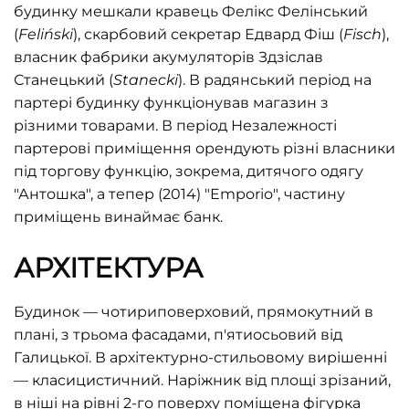
будинку мешкали кравець Фелікс Фелінський
(
Feliński
), скарбовий секретар Едвард Фіш (
Fisch
),
власник фабрики акумуляторів Здзіслав
Станецький (
Stanecki
). В радянський період на
партері будинку функціонував магазин з
різними товарами. В період Незалежності
партерові приміщення орендують різні власники
під торгову функцію, зокрема, дитячого одягу
"Антошка", а тепер (2014) "Emporio", частину
приміщень винаймає банк.
АРХІТЕКТУРА
Будинок — чотириповерховий, прямокутний в
плані, з трьома фасадами, п'ятиосьовий від
Галицької. В архітектурно-стильовому вирішенні
— класицистичний. Наріжник від площі зрізаний,
в ніші на рівні 2-го поверху поміщена фігурка