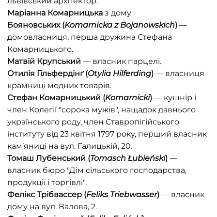
львівський архітектор.
Маріанна Комарницька
з дому
Бояновських
(
Komarnicka z Bojanowskich
)
—
домовласниця, перша дружина Стефана
Комарницького.
Матвій
Крупський
— власник парцелі.
Отилія Гільфердінґ
(
Otylia Hilferding
)
— власниця
крамниці модних товарів.
Стефан
Комарницький
(
Komarnicki
)
— кушнір і
член Колегії "сорока мужів", нащадок давнього
українського роду, член Ставропігійського
інституту від 23 квітня 1797 року, перший власник
кам’яниці на вул. Галицькій, 20.
Томаш
Лубенський
(
Tomasch Łubieński
)
—
власник бюро "Дім сільського господарства,
продукції і торгівлі".
Фелікс Трібвассер
(
Feliks Triebwasser
)
— власник
дому на вул. Валова, 2.