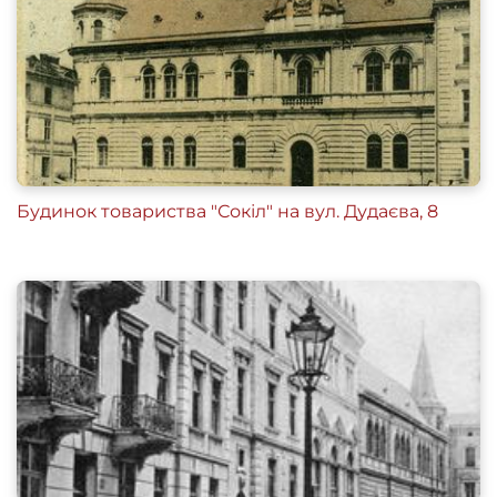
Statut Towarzystwa Gimnastycznego “Sokół” we
Lwowie (Lwów, 1867).
Nowak J. Geneza rozwoju kształtowania
nauczycieli wychowania fizycznego w Polsce do
r. 1939 (Poznań, 1991), 9.
Toporkiewicz K. Wenanty Piasecki (1832-1909).
Szkic życia i działalności w zakresie wychowania
Будинок товариства "Сокіл" на вул. Дудаєва, 8
fizycznego, Rocznik Naukowy WSFW w
Krakowie, 1987, T. VI, 79-80.
Wolańczyk Marjan, Macierz “Sokół” w 60-letnim
rozwoju (1867-1927) (Lwów, 1927), 31.