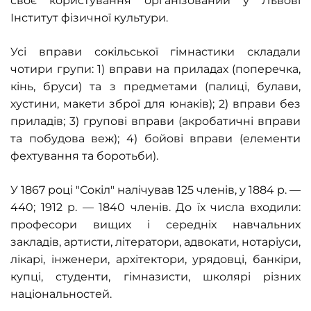
своє користування організований у Львові
Інститут фізичної культури.
Усі вправи сокільської гімнастики складали
чотири групи: 1) вправи на приладах (поперечка,
кінь, бруси) та з предметами (палиці, булави,
хустини, макети зброї для юнаків); 2) вправи без
приладів; 3) групові вправи (акробатичні вправи
та побудова веж); 4) бойові вправи (елементи
фехтування та боротьби).
У 1867 році "Сокіл" налічував 125 членів, у 1884 р. —
440; 1912 р. — 1840 членів. До їх числа входили:
професори вищих і середніх навчальних
закладів, артисти, літератори, адвокати, нотаріуси,
лікарі, інженери, архітектори, урядовці, банкіри,
купці, студенти, гімназисти, школярі різних
національностей.