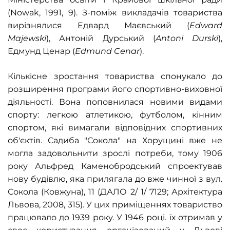
(
Nowak, 1991,
9). З-поміж викладачів товариства
вирізнялися Едвард Маєвський (
Edward
Majewski
), Антоній Дурський (
Antoni Durski
),
Едмунд Ценар (
Edmund Cenar
).
Кількісне зростання товариства спонукало до
розширення програми його спортивно-виховної
діяльності. Вона поповнилася новими видами
спорту: легкою атлетикою, футболом, кінним
спортом, які вимагали відповідних спортивних
об'єктів. Садиба
"Сокола"
на Хорущині вже не
могла задовольнити зрослі потреби, тому 1906
року Альфред Каменобродський спроектував
нову будівлю, яка прилягала до вже чинної з вул.
Сокола (Ковжуна), 11 (ДАЛО
2/ 1/ 7129
; Архітектура
Львова, 2008, 315). У цих приміщеннях товариство
працювало до 1939 року. У 1946 році. їх отримав у