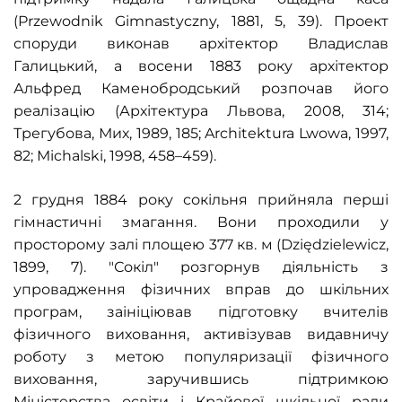
(
Przewodnik Gimnastyczny,
1881,
5, 39). Проект
споруди виконав архітектор Владислав
Галицький, а восени 1883 року архітектор
Альфред Каменобродський розпочав його
реалізацію (Архітектура Львова, 2008, 314;
Трегубова, Мих, 1989, 185;
Architektura Lwowa, 1997,
82; Michalski, 1998, 458–459).
2 грудня 1884 року сокільня прийняла перші
гімнастичні змагання. Вони проходили у
просторому залі площею 377 кв. м (
Dziędzielewicz,
1899,
7). "Сокіл" розгорнув діяльність з
упровадження фізичних вправ до шкільних
програм, заініціював підготовку вчителів
фізичного виховання, активізував видавничу
роботу з метою популяризації фізичного
виховання, заручившись підтримкою
Міністерства освіти і Крайової шкільної ради