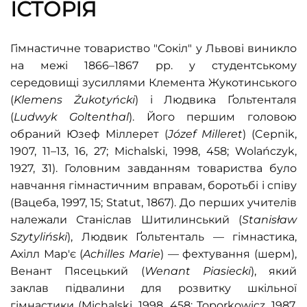
ІСТОРІЯ
Гімнастичне товариство "Сокіл" у Львові виникло
на межі 1866–1867 рр. у студентському
середовищі зусиллями Клемента Жукотинського
(
Klemens Żukotyńcki
) і Людвика Ґольтенталя
(
Ludwyk Goltenthal
). Його першим головою
обраний Юзеф Міллерет (
Józef Milleret
) (Cepnik,
1907, 11–13, 16, 27; Michalski, 1998, 458; Wolańczyk,
1927,
31). Головним завданням товариства було
навчання гімнастичним вправам, боротьбі і співу
(Вацеба,
1997,
15; Statut, 1867). До перших учителів
належали Станіслав Шитилинський (
Stanisław
Szytyliński
), Людвик Ґольтенталь — гімнастика,
Ахілл Мар'є (
Achilles Marie
) — фехтування (шерм),
Венант Пясецький (
Wenant Piasiecki
),
який
заклав підвалини для розвитку шкільної
гімнастики (
Michalski, 1998, 458; Toporkowicz,
1987,