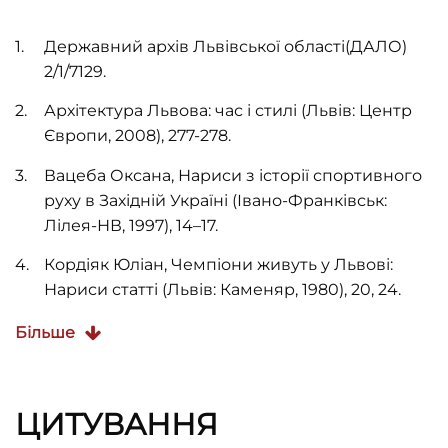
Державний архів Львівської області(ДАЛО)
2/1/7129.
Архітектура Львова: час і стилі (Львів: Центр
Європи, 2008), 277-278.
Вацеба Оксана, Нариси з історії спортивного
руху в Західній Україні (Івано-Франківськ:
Лілея-НВ, 1997), 14–17.
Кордіяк Юліан, Чемпіони живуть у Львові:
Нариси статті (Львів: Каменяр, 1980), 20, 24.
Трегубова Тетяна, Мих Роман, Львів.
Більше
Архітектурно-історичний нарис (Київ:
Будівельник, 1989), 185–186.
ЦИТУВАННЯ
Architektura Lwowa XIX w. (Kraków: Antyka,
1997), 82.