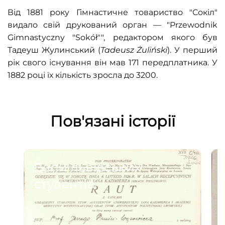
Від 1881 року Гімнастичне товариство "Сокіл"
видало свій друкований орган — "Przewodnik
Gimnastyczny "Sokół"", редактором якого був
Тадеуш Жулинський (
Tadeusz Żuliński
). У перший
рік свого існування він мав 171 передплатника. У
1882 році їх кількість зросла до 3200.
Пов'язані історії
Бали львівських
студентів