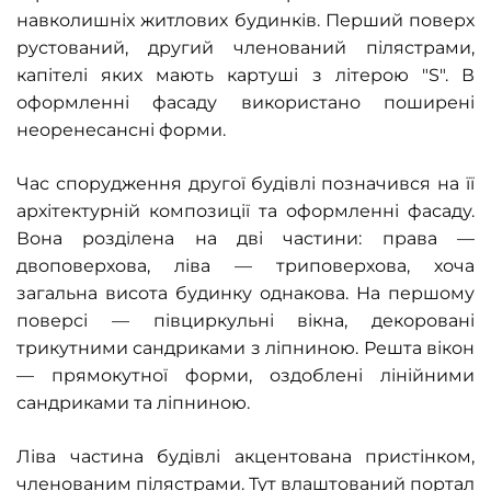
навколишніх житлових будинків. Перший поверх
рустований, другий членований пілястрами,
капітелі яких мають картуші з літерою
"S". В
оформленні фасаду використано
поширені
неоренесансні форми.
Час спорудження другої будівлі позначився на її
архітектурній композиції та оформленні фасаду.
Вона розділена на дві частини: права —
двоповерхова, ліва — триповерхова, хоча
загальна висота будинку однакова. На першому
поверсі — півциркульні вікна, декоровані
трикутними сандриками з ліпниною. Решта вікон
— прямокутної форми, оздоблені лінійними
сандриками та ліпниною.
Ліва частина будівлі акцентована пристінком,
членованим пілястрами. Тут влаштований портал