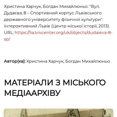
Христина Харчук, Богдан Михайлюньо. "Вул.
Bryl Jacek. Wacław Kuchar (Warszawa: Krajowa
Дудаєва, 8 – Спортивний корпус Львівського
Agencja Wydawnicza, 1982), 11–12.
державного університету фізичної культури".
Cepnik N. Czterdziestolecie “Sokoła”
Інтерактивний Львів
(Центр міської історії, 2013).
Lwowskiego. 1867-1897 (Lwów, 1907), 11–13, 16, 27.
URL:
https://lia.lvivcenter.org/uk/objects/dudaieva-8-
sp/
Dziędzielewicz Antoni, Trzydziestolecie
Polskiego Towarzystwa Gimnastycznego “Sokół”
we Lwowie. 1867-1897 (Lwów, 1899), 5, 7.
Автор(ка):
Христина Харчук, Богдан Михайлюньо
Michalski Cz. Powstanie i działalność
Towarzystwa Gimnastycznego “Sokół” we
Lwowie w drugiej połowie XIX I na początkach
МАТЕРІАЛИ З МІСЬКОГО
XX wieku/ Lwów: miasto, społeczeństwo, kultura.
МЕДІААРХІВУ
– Tom II: Studia z dziejów Lwowa (Kraków:
Wydawnictwo Naukowe WSP, 1998), 452–457.
Przewodnik Gimnastyczny “Sokoł”, 1881, Nr 5, 39.