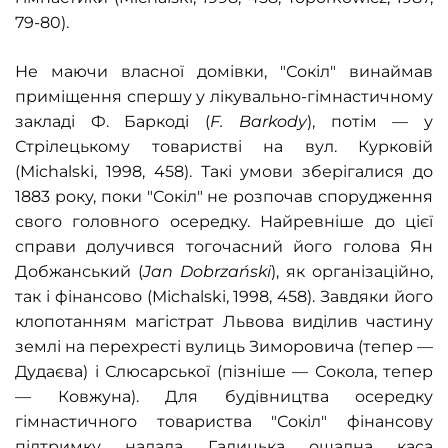
79-80).
Не маючи власної домівки,
"Сокіл"
винаймав
приміщення спершу у лікувально-гімнастичному
закладі Ф. Баркоді (
F. Barkody
)
, потім — у
Стрілецькому товаристві на вул. Курковій
(
Michalski, 1998, 458). Такі умови зберігалися до
1883 року, поки "Сокіл"
не розпочав спорудження
свого головного осередку. Найревніше до цієї
справи долучився тогочасний його голова Ян
Добжанський (
Jan Dobrzański
), як організаційно,
так і фінансово (Michalski, 1998,
458). Завдяки його
клопотанням магістрат Львова виділив частину
землі на перехресті вулиць Зиморовича (тепер —
Дудаєва) і Слюсарської (пізніше — Сокола, тепер
— Ковжуна). Для будівництва осередку
гімнастичного товариства
"Сокіл"
фінансову
підтримку надала Галицька ощадна каса