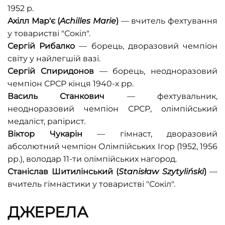
1952 р.
Ахілл
Мар'є
(
Achilles
Marie
)
— вчитель фехтування
у товаристві "Сокіл".
Сергій
Рибалко
— борець, дворазовий чемпіон
світу у найлегшій вазі.
Сергій
Спиридонов
— борець, неодноразовий
чемпіон СРСР кінця 1940-х рр.
Василь
Станкович
— фехтувальник,
неодноразовий чемпіон СРСР, олімпійський
медаліст, рапірист.
Віктор
Чукарін
— гімнаст, дворазовий
абсолютний чемпіон Олімпійських Ігор (1952, 1956
рр.), володар 11-ти олімпійських нагород.
Станіслав
Шитилінський (
Stanisław
Szytyliński
)
—
вчитель гімнастики у товаристві "Сокіл".
ДЖЕРЕЛА