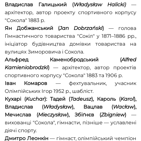
Владислав
Галицький
(
Władysław
Halicki)
—
архітектор, автор проекту спортивного корпусу
"Сокола" 1883 р.
Ян
Добжанський
(
Jan
Dobrzański
)
— голова
Гімнастичного товариства "Сокіл" у 1871–1886 рр.,
ініціатор будівництва домівки товариства на
вулицях Зиморовича і Сокола.
Альфред
Каменобродський
(
Alfred
Kamienіobrodzki
)
— архітектор, автор проектів
спортивного корпусу "Сокола" 1883 та 1906 р.
Іван
Комаров
— фехтувальник, учасник
Олімпійських Ігор 1952 р., шабліст.
Кухарі (
Kuchar
): Тадей (
Tadeusz
), Кароль (
Karol
),
Владислав (
Władysław
), Вацлав (
Wacław
),
Мечислав (
Mieczysław
), Збіґнєв (
Zbigniew
)
—
вихованці "Сокола", гімнасти, пізніше — уславлені
діячі спорту.
Дмитро
Леонкін
— гімнаст, олімпійський чемпіон