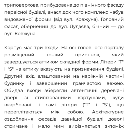
триповерхова, прибудована до північного фасаду
первісної будівлі, внаслідок чого комплекс набув
видовженої форми (від вул. Ковжуна). Головний
фасад обернений до вул. Дудаєва, бічний — до
вул. Ковжуна.
Корпус має три входи. На осі головного порталу
розміщений тонкий пристінок, який
завершується аттиком складної форми. Літери
"T"
i "S" на аттику
вказують на призначення будівлі.
Другий вхід влаштований на наріжній частині
будинку і завершений гранчастою вежею.
Обидва входи зберегли автентичні дерев'яні
двері зі стилізованими картушами, куди
вкарбовані ті самі літери ("
T" i "S
"), що
переплітаються між собою. Архітектурне
оздоблення фасадів давнішої будівлі доволі
стримане і мало чим вирізняється з-поміж