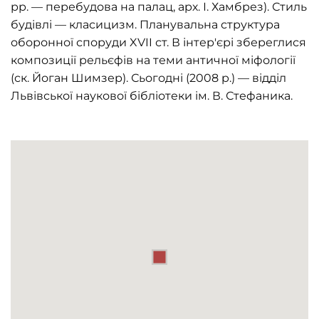
рр. — перебудова на палац, арх. І. Хамбрез). Стиль
будівлі — класицизм. Планувальна структура
оборонної споруди XVII ст. В інтер'єрі збереглися
композиції рельєфів на теми античної міфології
(ск. Йоган Шимзер). Сьогодні (2008 p.) — відділ
Львівської наукової бiбліотеки ім. В. Стефаника.