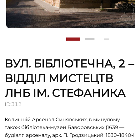
ВУЛ. БІБЛІОТЕЧНА, 2 –
ВІДДІЛ МИСТЕЦТВ
ЛНБ ІМ. СТЕФАНИКА
ID:
312
Колишній Арсенал Синявських, в минулому
також бібліотека-музей Баворовських (1639 —
будівля арсеналу, арх. П. Гродзицький; 1830–1840-і