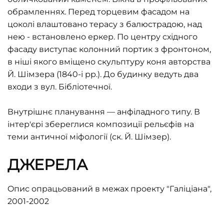
обрамленнях. Перед торцевим фасадом на
цоколі влаштовано терасу з балюстрадою, над
нею - встановлено еркер. По центру східного
фасаду виступає колонний портик з фронтоном,
в ніші якого вміщено скульптуру коня авторства
Й. Шімзера (1840-і рр.). До будинку ведуть два
входи з вул. Бібліотечної.
Внутрішнє планування — анфіладного типу. В
інтер'єрі збереглися композиції рельєфів на
теми античної міфології (ск. Й. Шімзер).
ДЖЕРЕЛА
Oпис опрацьований в межах проекту "Галіціана",
2001-2002