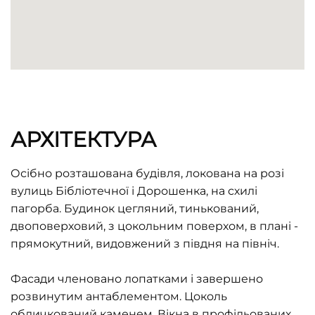
АРХІТЕКТУРА
Осібно розташована будівля, локована на розі
вулиць Бібліотечної і Дорошенка, на схилі
пагорба. Будинок цегляний, тинькований,
двоповерховий, з цокольним поверхом, в плані -
прямокутний, видовжений з півдня на північ.
Фасади членовано лопатками і завершено
розвинутим антаблементом. Цоколь
обличкований каменем. Вікна в профільованих