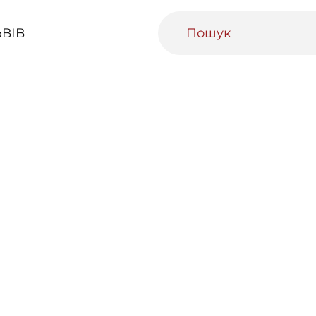
ВІВ
ивний Львів
Міський медіаархів
Освітня п